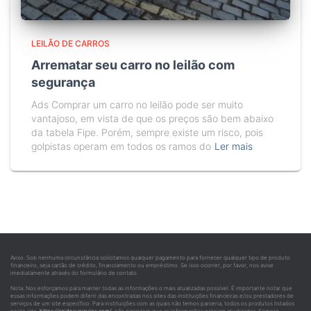
LEILÃO DE CARROS
Arrematar seu carro no leilão com
segurança
Ads Comprar um carro no leilão pode ser muito
vantajoso, em vista de que os preços são bem abaixo
da tabela Fipe. Porém, sempre existe um risco, pois
golpistas operam em todos os ramos do
Ler mais
Aviso: Sob nenhuma circunstância solicitamos qualquer pagamento para fornecer qualquer tipo de produto
financeiro, seja cartão de crédito, financiamento ou empréstimo. Se isso ocorrer, por favor, nos avise
imediatamente através do formulário de contato.
Nota: Nos esforçamos para manter todas as informações o mais atualizadas possível. É importante notar que
essas informações podem diferir das encontradas nos sites das instituições financeiras e/ou prestadores de
serviços de um site específico. Para instituições com as quais não temos parceria, todos os produtos listados