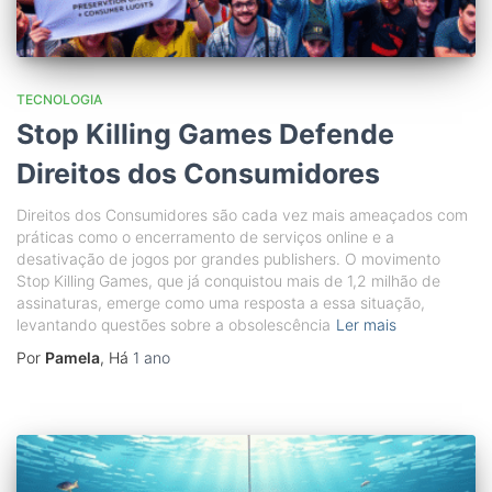
TECNOLOGIA
Stop Killing Games Defende
Direitos dos Consumidores
Direitos dos Consumidores são cada vez mais ameaçados com
práticas como o encerramento de serviços online e a
desativação de jogos por grandes publishers. O movimento
Stop Killing Games, que já conquistou mais de 1,2 milhão de
assinaturas, emerge como uma resposta a essa situação,
levantando questões sobre a obsolescência
Ler mais
Por
Pamela
, Há
1 ano