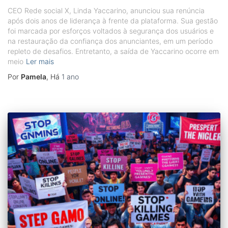
CEO Rede social X, Linda Yaccarino, anunciou sua renúncia
após dois anos de liderança à frente da plataforma. Sua gestão
foi marcada por esforços voltados à segurança dos usuários e
na restauração da confiança dos anunciantes, em um período
repleto de desafios. Entretanto, a saída de Yaccarino ocorre em
meio
Ler mais
Por
Pamela
, Há
1 ano