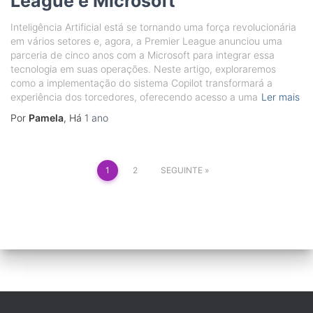
League e Microsoft
Inteligência Artificial está se tornando uma força revolucionária
em vários setores e, agora, a Premier League anunciou uma
parceria de cinco anos com a Microsoft para integrar essa
tecnologia em suas operações. Neste artigo, exploraremos
como a implementação do sistema Copilot transformará a
experiência dos torcedores, oferecendo acesso a uma
Ler mais
Por
Pamela
, Há
1 ano
Paginação
1
2
SEGUINTE
dos
conteúdos