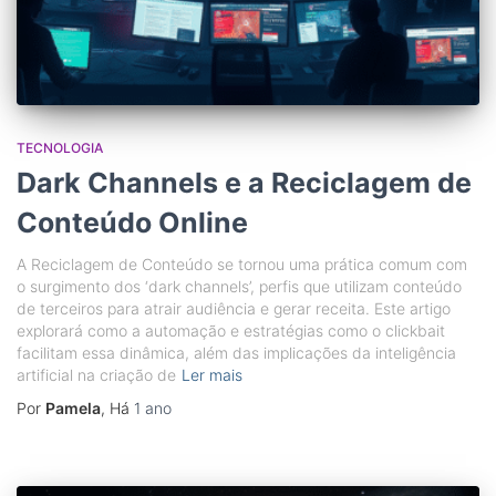
TECNOLOGIA
Dark Channels e a Reciclagem de
Conteúdo Online
A Reciclagem de Conteúdo se tornou uma prática comum com
o surgimento dos ‘dark channels’, perfis que utilizam conteúdo
de terceiros para atrair audiência e gerar receita. Este artigo
explorará como a automação e estratégias como o clickbait
facilitam essa dinâmica, além das implicações da inteligência
artificial na criação de
Ler mais
Por
Pamela
, Há
1 ano