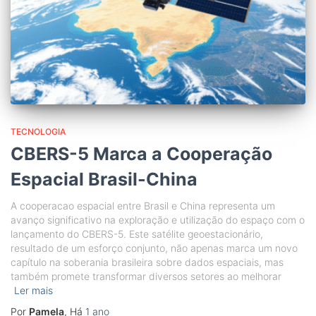
TECNOLOGIA
CBERS-5 Marca a Cooperação
Espacial Brasil-China
A cooperacao espacial entre Brasil e China representa um
avanço significativo na exploração e utilização do espaço com o
lançamento do CBERS-5. Este satélite geoestacionário,
resultado de um esforço conjunto, não apenas marca um novo
capítulo na soberania brasileira sobre dados espaciais, mas
também promete transformar diversos setores ao melhorar
Ler mais
Por
Pamela
, Há
1 ano