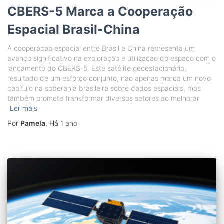
CBERS-5 Marca a Cooperação
Espacial Brasil-China
A cooperacao espacial entre Brasil e China representa um
avanço significativo na exploração e utilização do espaço com o
lançamento do CBERS-5. Este satélite geoestacionário,
resultado de um esforço conjunto, não apenas marca um novo
capítulo na soberania brasileira sobre dados espaciais, mas
também promete transformar diversos setores ao melhorar
Ler mais
Por
Pamela
, Há
1 ano