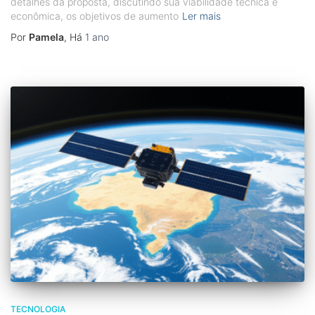
detalhes da proposta, discutindo sua viabilidade técnica e
econômica, os objetivos de aumento
Ler mais
Por
Pamela
, Há
1 ano
TECNOLOGIA