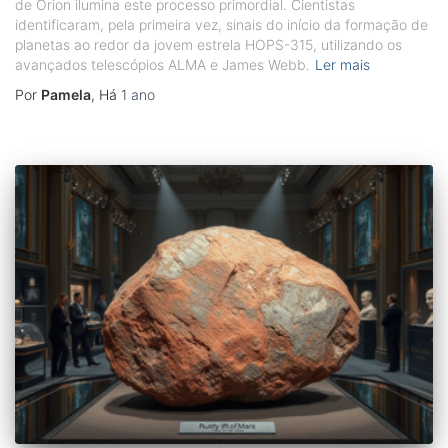
de Órion ilumina este processo primordial. Cientistas
identificaram, pela primeira vez, sinais do início da formação de
planetas ao redor da jovem estrela HOPS-315, utilizando os
avançados telescópios ALMA e James Webb.
Ler mais
Por
Pamela
, Há
1 ano