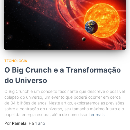
TECNOLOGIA
O Big Crunch e a Transformação
do Universo
O Big Crunch é um conceito fascinante que descreve o possível
colapso do universo, um evento que poderá ocorrer em cerca
de 34 bilhões de anos. Neste artigo, exploraremos as previsões
sobre a contração do universo, seu tamanho máximo futuro e o
papel da energia escura, além de como isso
Ler mais
Por
Pamela
, Há
1 ano