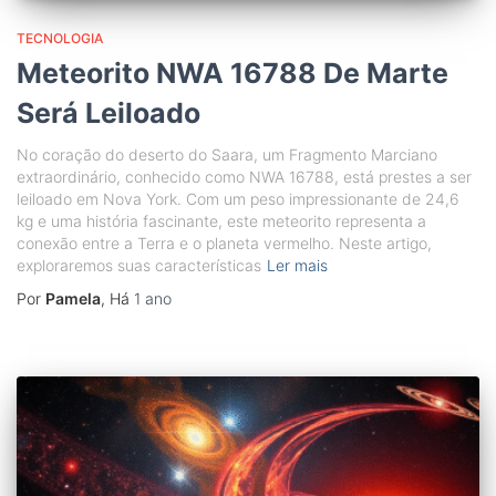
TECNOLOGIA
Meteorito NWA 16788 De Marte
Será Leiloado
No coração do deserto do Saara, um Fragmento Marciano
extraordinário, conhecido como NWA 16788, está prestes a ser
leiloado em Nova York. Com um peso impressionante de 24,6
kg e uma história fascinante, este meteorito representa a
conexão entre a Terra e o planeta vermelho. Neste artigo,
exploraremos suas características
Ler mais
Por
Pamela
, Há
1 ano