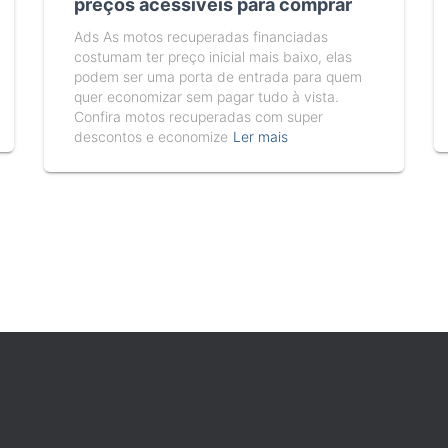
preços acessíveis para comprar
Ads As motos recuperadas financiadas
costumam ter preço inicial mais baixo, elas
podem ser uma porta de entrada para quem
quer economizar sem pagar tudo à vista.
Confira motos recuperadas com super
descontos e economize
Ler mais