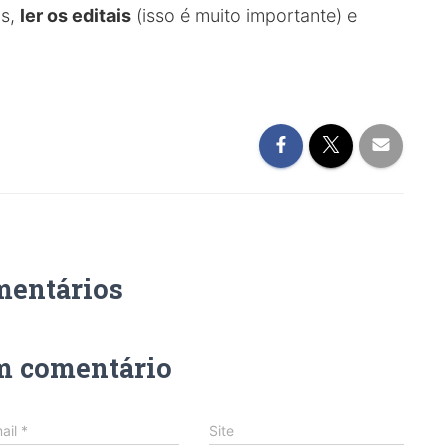
os,
ler os editais
(isso é muito importante) e
mentários
m comentário
ail
*
Site