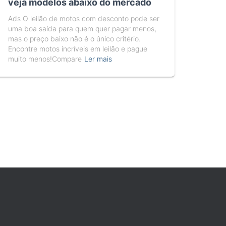
veja modelos abaixo do mercado
Ads O leilão de motos com desconto pode ser
uma boa saída para quem quer pagar menos,
mas o preço baixo não é o único critério.
Encontre motos incríveis em leilão e pague
muito menos!Compare
Ler mais