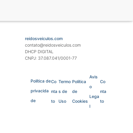
reidosveiculos.com
contato@reidosveiculos.com
DHCP DIGITAL
CNPJ: 37.087.041/0001-77
Avis
Política de
Co
Termo
Política
Co
o
privacida
nta
s de
de
nta
Lega
de
to
Uso
Cookies
to
l