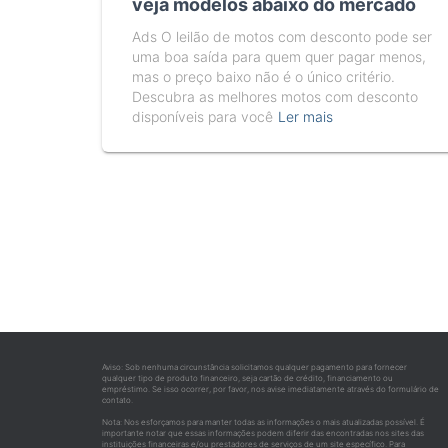
veja modelos abaixo do mercado
Ads O leilão de motos com desconto pode ser
uma boa saída para quem quer pagar menos,
mas o preço baixo não é o único critério.
Descubra as melhores motos com desconto
disponíveis para você
Ler mais
Aviso: Sob nenhuma circunstância solicitamos qualquer pagamento para fornecer
qualquer tipo de produto financeiro, seja cartão de crédito, financiamento ou
empréstimo. Se isso ocorrer, por favor, nos avise imediatamente através do formulário de
contato.
Nota: Nos esforçamos para manter todas as informações o mais atualizadas possível. É
importante notar que essas informações podem diferir das encontradas nos sites das
instituições financeiras e/ou prestadores de serviços de um site específico. Para