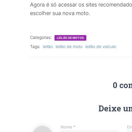
Agora é só acessar os sites recomendad
escolher sua nova moto.
Categorias:
LEILÃO DE MOTOS
Tags:
leilão
leilão de moto
leilão de veículo
0 co
Deixe u
Nome
*
Em