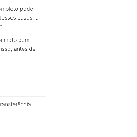
completo pode
Nesses casos, a
o.
uma moto com
isso, antes de
transferência