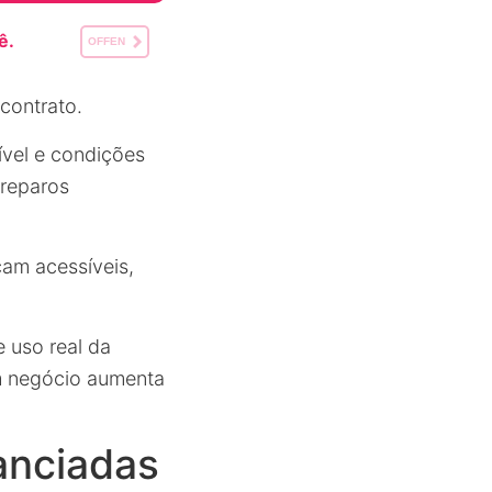
ê.
OFFEN
contrato.
nível e condições
reparos
çam acessíveis,
 uso real da
m negócio aumenta
anciadas