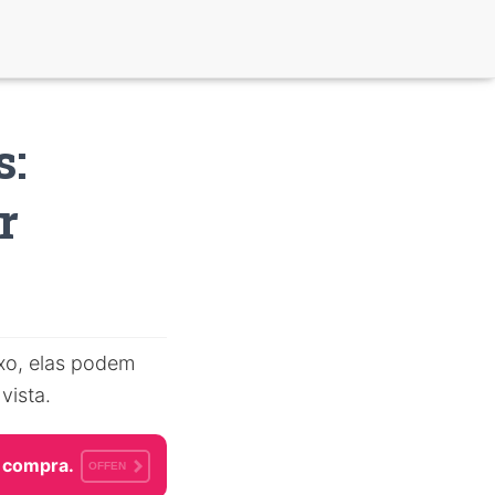
s:
r
ixo, elas podem
vista.
 compra.
OFFEN