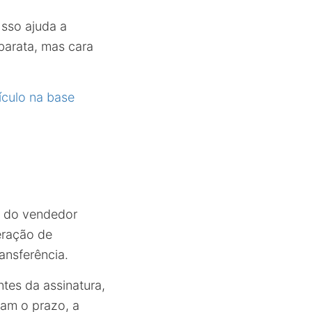
Isso ajuda a
barata, mas cara
ículo na base
os do vendedor
eração de
ansferência.
tes da assinatura,
iam o prazo, a