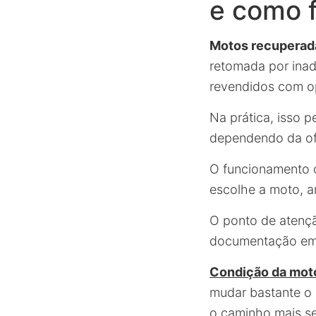
e como 
Motos recuperad
retomada por inad
revendidos com o
Na prática, isso 
dependendo da of
O funcionamento 
escolhe a moto, an
O ponto de atenç
documentação em d
Condição da mot
mudar bastante o c
o caminho mais se