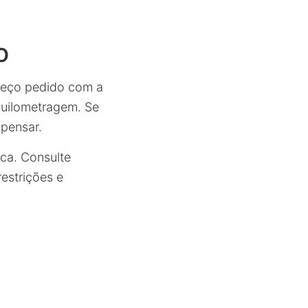
o
reço pedido com a
quilometragem. Se
mpensar.
ca. Consulte
estrições e