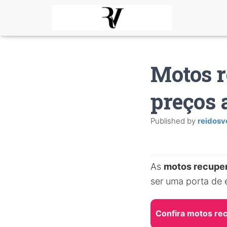
Motos r
preços 
Published by
reidosv
As
motos recuper
ser uma porta de 
Confira motos re