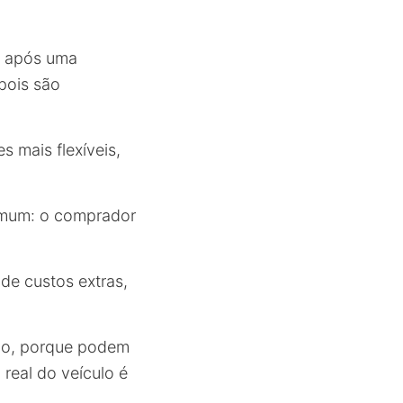
o após uma
pois são
 mais flexíveis,
omum: o comprador
e custos extras,
ão, porque podem
 real do veículo é