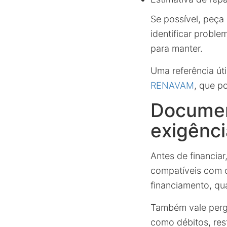
Se possível, peça 
identificar probl
para manter.
Uma referência úti
RENAVAM
, que p
Documen
exigênci
Antes de financia
compatíveis com 
financiamento, qua
Também vale pergu
como débitos, rest