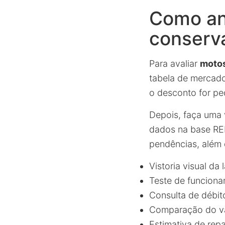
Como ana
conserva
Para avaliar
motos
tabela de mercad
o desconto for pe
Depois, faça uma 
dados na base REN
pendências, além 
Vistoria visual da 
Teste de funciona
Consulta de débito
Comparação do va
Estimativa de rep