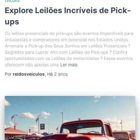
LEILÕES
Explore Leilões Incríveis de Pick-
ups
Os leilões presenciais de pick-ups são eventos imperdíveis para
entusiastas e compradores em potencial nos Estados Unidos.
Arremate a Pick-up dos Seus Sonhos em Leilões Presenciais ?
Segredos para Lucrar Alto com Leilões de Pick-ups ? Confira
oportunidades com os Leilões de motocicletas ? Esses eventos
oferecem não apenas uma
Ler mais
Por
reidosveiculos
, Há
2 anos