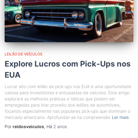
LEILÃO DE VEÍCULOS
Explore Lucros com Pick-Ups nos
EUA
Lucrar alto com leilão de pick-ups nos EUA é uma oportunidade
valiosa para investidores e entusiastas de veículos. Este artigo
explorará as melhores práticas e táticas que podem ser
empregadas para tirar proveito dos leilões de automóveis,
focando especialmente nas populares pick-ups que dominam o
mercado americano. Aprofundar-se na compreensão
Ler mais
Por
reidosveiculos
, Há
2 anos