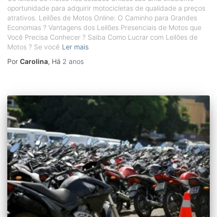
oportunidade para adquirir motocicletas de qualidade a preços
atrativos. Leilões de Motos Online: O Caminho para Grandes
Economias ? Vantagens dos Leilões Presenciais de Motos que
Você Precisa Conhecer ? Saiba Como Lucrar com Leilões de
Motos ? Se você
Ler mais
Por
Carolina
, Há
2 anos