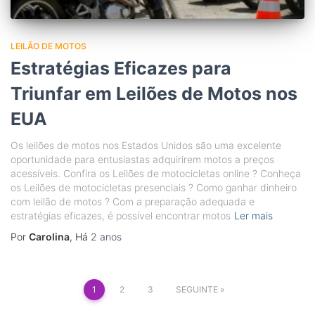
LEILÃO DE MOTOS
Estratégias Eficazes para
Triunfar em Leilões de Motos nos
EUA
Os leilões de motos nos Estados Unidos são uma excelente
oportunidade para entusiastas adquirirem motos a preços
acessíveis. Confira os Leilões de motocicletas online ? Conheça
os Leilões de motocicletas presenciais ? Como ganhar dinheiro
com leilão de motos ? Com a preparação adequada e
estratégias eficazes, é possível encontrar motos
Ler mais
Por
Carolina
, Há
2 anos
Paginação
1
2
3
SEGUINTE
dos