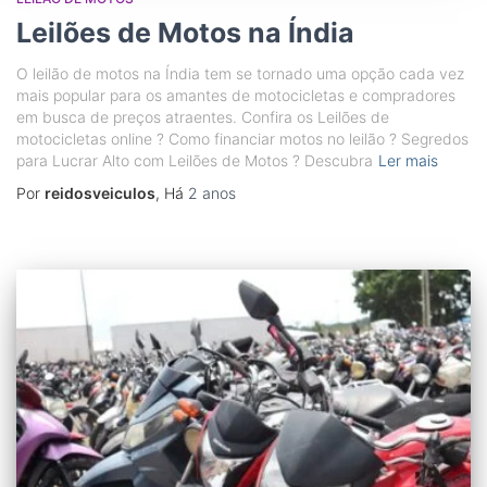
Leilões de Motos na Índia
O leilão de motos na Índia tem se tornado uma opção cada vez
mais popular para os amantes de motocicletas e compradores
em busca de preços atraentes. Confira os Leilões de
motocicletas online ? Como financiar motos no leilão ? Segredos
para Lucrar Alto com Leilões de Motos ? Descubra
Ler mais
Por
reidosveiculos
, Há
2 anos