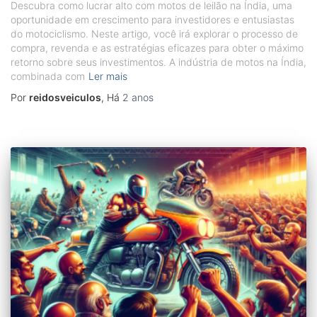
Descubra como lucrar alto com motos de leilão na Índia, uma
oportunidade em crescimento para investidores e entusiastas
do motociclismo. Neste artigo, você irá explorar o processo de
compra, revenda e as estratégias eficazes para obter o máximo
retorno sobre seus investimentos. A indústria de motos na Índia,
combinada com
Ler mais
Por
reidosveiculos
, Há
2 anos