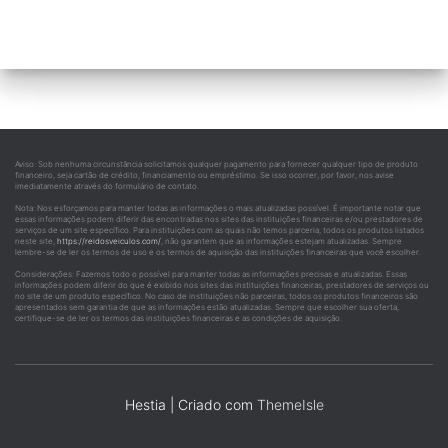
conteúdos
Aviso: Sob nenhuma circunstância solicitamos qualquer pagamento para fornecer qualquer tipo de produto
financeiro, seja cartão de crédito, financiamento ou empréstimo. Se isso ocorrer, por favor, nos avise
imediatamente através do formulário de contato.
Nota: Nos esforçamos para manter todas as informações o mais atualizadas possível. É importante notar que
essas informações podem diferir das encontradas nos sites das instituições financeiras e/ou prestadores de
serviços de um site específico. Para instituições com as quais não temos parceria, todos os produtos listados
neste site,
https://reidosveiculos.com/
, não garantem que as informações estejam atualizadas. Sempre
lembre-se de ler os termos de uso e os termos de aquisição das instituições financeiras que você escolher.
Considerações: Fazemos todo o possível para manter todas as informações precisas e atualizadas. Essas
informações podem diferir do que é exibido nos sites das instituições financeiras, prestadores de serviços ou
no site de um produto específico. No caso de instituições não parceiras, todos os produtos financeiros são
apresentados sem garantia de que as informações estão atualizadas. Sempre que escolher sua oferta,
certifique-se de ler os termos das instituições financeiras e as condições de aquisição.
Hestia | Criado com
ThemeIsle