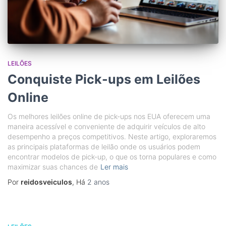
LEILÕES
Conquiste Pick-ups em Leilões
Online
Os melhores leilões online de pick-ups nos EUA oferecem uma
maneira acessível e conveniente de adquirir veículos de alto
desempenho a preços competitivos. Neste artigo, exploraremos
as principais plataformas de leilão onde os usuários podem
encontrar modelos de pick-up, o que os torna populares e como
maximizar suas chances de
Ler mais
Por
reidosveiculos
, Há
2 anos