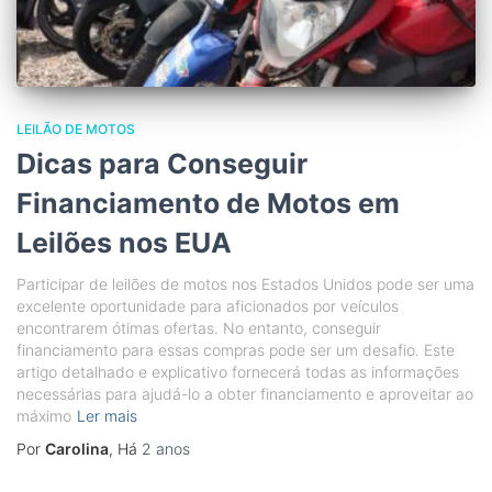
LEILÃO DE MOTOS
Dicas para Conseguir
Financiamento de Motos em
Leilões nos EUA
Participar de leilões de motos nos Estados Unidos pode ser uma
excelente oportunidade para aficionados por veículos
encontrarem ótimas ofertas. No entanto, conseguir
financiamento para essas compras pode ser um desafio. Este
artigo detalhado e explicativo fornecerá todas as informações
necessárias para ajudá-lo a obter financiamento e aproveitar ao
máximo
Ler mais
Por
Carolina
, Há
2 anos