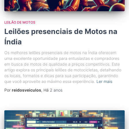
LEILÃO DE MOTOS
Leilões presenciais de Motos na
Índia
Os melhores leilões presenciais de motos na Índia oferecem
uma excelente oportunidade para entusiastas e compradores
em busca de motos de qualidade a preços competitivos. Este
artigo explora os principais leilões de motocicletas, detalhando
os locais, formatos e dicas para sua participação, garantindo
que você aproveite ao máximo essa experiência.
Ler mais
Por
reidosveiculos
, Há
2 anos