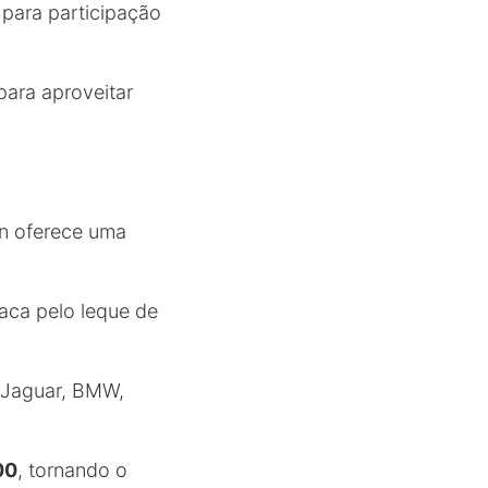
 para participação
para aproveitar
on oferece uma
taca pelo leque de
 Jaguar, BMW,
00
, tornando o