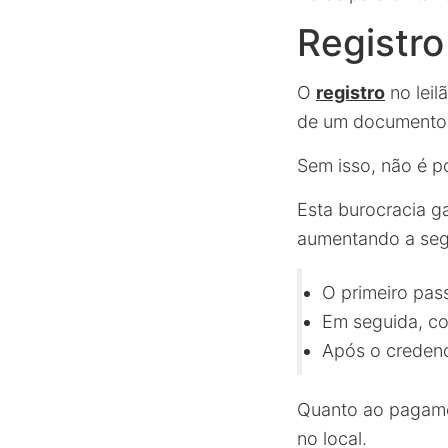
Registr
O
registro
no leil
de um documento d
Sem isso, não é po
Esta burocracia g
aumentando a segu
O primeiro pass
Em seguida, c
Após o credenc
Quanto ao pagamen
no local.