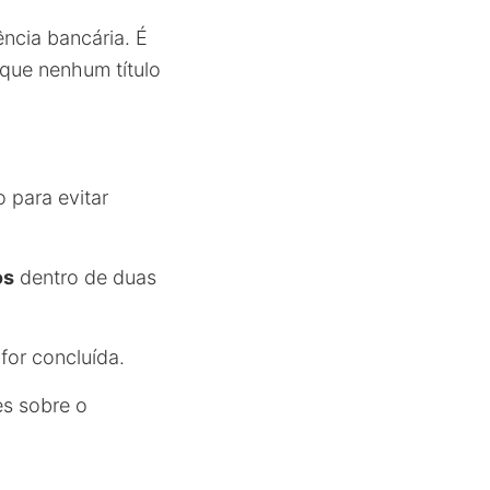
ência bancária. É
 que nenhum título
o para evitar
os
dentro de duas
for concluída.
es sobre o