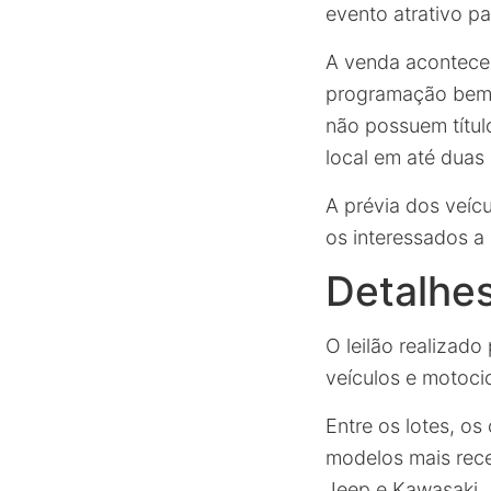
evento atrativo 
A venda acontece 
programação bem d
não possuem títul
local em até duas 
A prévia dos veíc
os interessados a
Detalhes
O leilão realizad
veículos e motoci
Entre os lotes, o
modelos mais rec
Jeep e Kawasaki.