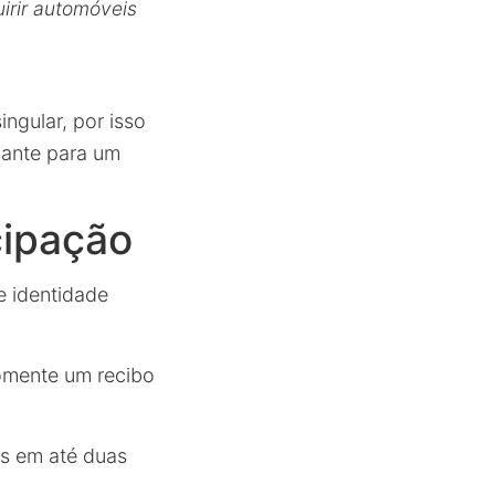
irir automóveis
ngular, por isso
sante para um
cipação
e identidade
somente um recibo
os em até duas