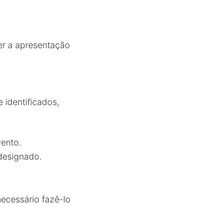
er a apresentação
 identificados,
vento.
designado.
ecessário fazê-lo