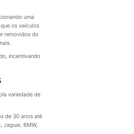
rcionando uma
 que os veículos
er removidos do
nais.
ado, incentivando
s
pla variedade de
os de 30 anos até
, Jaguar, BMW,