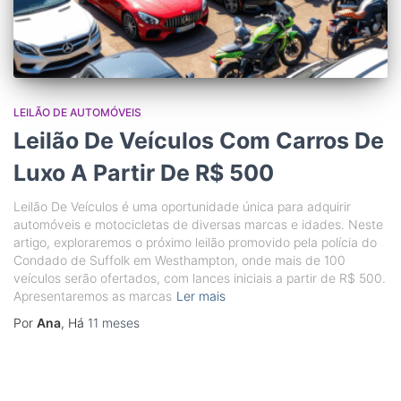
LEILÃO DE AUTOMÓVEIS
Leilão De Veículos Com Carros De
Luxo A Partir De R$ 500
Leilão De Veículos é uma oportunidade única para adquirir
automóveis e motocicletas de diversas marcas e idades. Neste
artigo, exploraremos o próximo leilão promovido pela polícia do
Condado de Suffolk em Westhampton, onde mais de 100
veículos serão ofertados, com lances iniciais a partir de R$ 500.
Apresentaremos as marcas
Ler mais
Por
Ana
, Há
11 meses