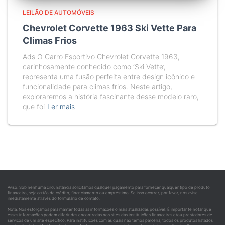
LEILÃO DE AUTOMÓVEIS
Chevrolet Corvette 1963 Ski Vette Para
Climas Frios
Ads O Carro Esportivo Chevrolet Corvette 1963,
carinhosamente conhecido como ‘Ski Vette’,
representa uma fusão perfeita entre design icônico e
funcionalidade para climas frios. Neste artigo,
exploraremos a história fascinante desse modelo raro,
que foi
Ler mais
Aviso: Sob nenhuma circunstância solicitamos qualquer pagamento para fornecer qualquer tipo de produto
financeiro, seja cartão de crédito, financiamento ou empréstimo. Se isso ocorrer, por favor, nos avise
imediatamente através do formulário de contato.
Nota: Nos esforçamos para manter todas as informações o mais atualizadas possível. É importante notar que
essas informações podem diferir das encontradas nos sites das instituições financeiras e/ou prestadores de
serviços de um site específico. Para instituições com as quais não temos parceria, todos os produtos listados