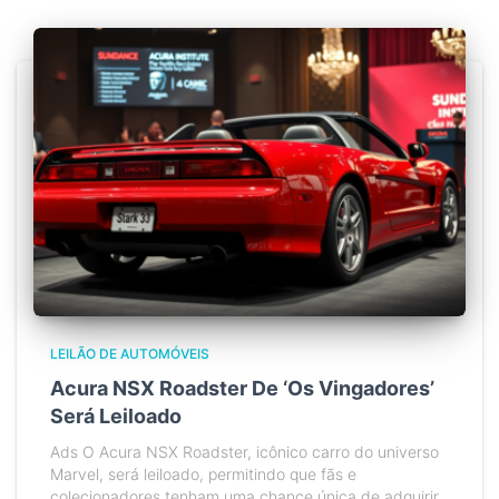
LEILÃO DE AUTOMÓVEIS
Acura NSX Roadster De ‘Os Vingadores’
Será Leiloado
Ads O Acura NSX Roadster, icônico carro do universo
Marvel, será leiloado, permitindo que fãs e
colecionadores tenham uma chance única de adquirir