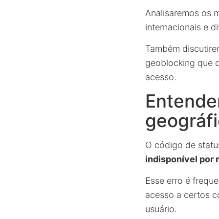
Analisaremos os m
internacionais e d
Também discutirem
geoblocking que o
acesso.
Entenden
geográf
O código de stat
indisponível por 
Esse erro é freq
acesso a certos c
usuário.