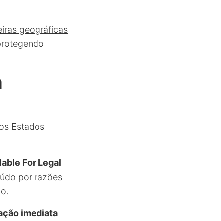
eiras geográficas
protegendo
a
dos Estados
able For Legal
eúdo por razões
io.
fação imediata