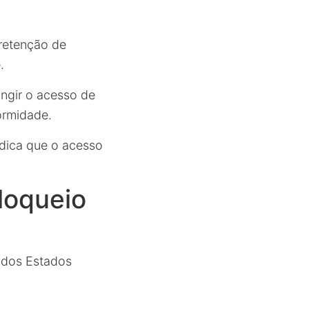
 retenção de
.
ngir o acesso de
formidade.
ndica que o acesso
loqueio
 dos Estados