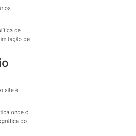
ários
ítica de
limitação de
io
 site é
ática onde o
ográfica do