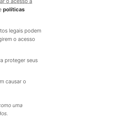
lar o acesso a
de
políticas
tos legais podem
ngirem o acesso
a proteger seus
m causar o
 como uma
dos.