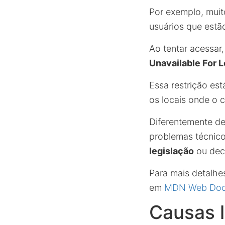
Por exemplo, muit
usuários que estão
Ao tentar acessar
Unavailable For 
Essa restrição es
os locais onde o 
Diferentemente de
problemas técnic
legislação
ou deci
Para mais detalhe
em
MDN Web Do
Causas l