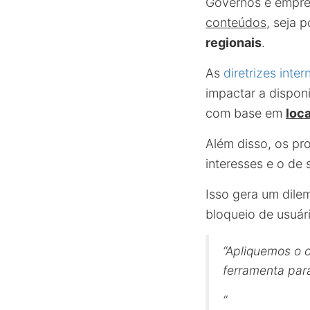
Governos e empre
conteúdos
, seja 
regionais
.
As
diretrizes inter
impactar a disponi
com base em
loc
Além disso, os pr
interesses e o de 
Isso gera um dil
bloqueio de usuári
“Apliquemos o 
ferramenta para
“