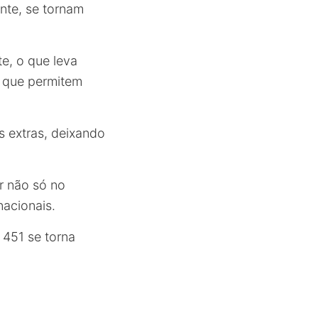
nte, se tornam
te, o que leva
, que permitem
s extras, deixando
r não só no
acionais.
 451 se torna