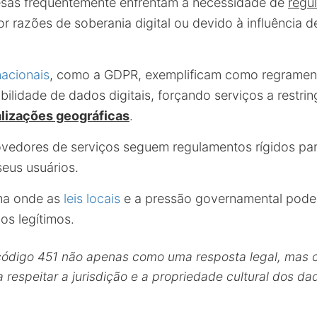
sas frequentemente enfrentam a necessidade de
regu
por razões de soberania digital ou devido à influência 
nacionais
, como a GDPR, exemplificam como regramen
bilidade de dados digitais, forçando serviços a restri
alizações geográficas
.
ovedores de serviços seguem regulamentos rígidos par
seus usuários.
ema onde as
leis locais
e a pressão governamental pode
os legítimos.
código 451 não apenas como uma resposta legal, mas
 respeitar a jurisdição e a propriedade cultural dos da