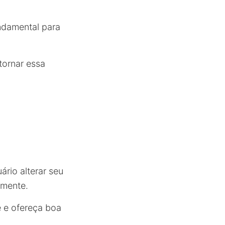
ndamental para
tornar essa
ário alterar seu
amente.
e e ofereça boa