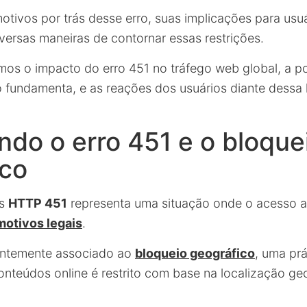
otivos por trás desse erro, suas implicações para usu
iversas maneiras de contornar essas restrições.
os o impacto do erro 451 no tráfego web global, a pol
 fundamenta, e as reações dos usuários diante dessa 
do o erro 451 e o bloque
ico
us
HTTP 451
representa uma situação onde o acesso ao
motivos legais
.
uentemente associado ao
bloqueio geográfico
, uma pr
onteúdos online é restrito com base na localização ge