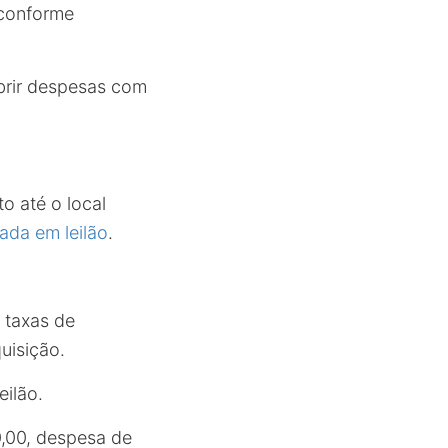
 conforme
obrir despesas com
o até o local
ada em leilão
.
 taxas de
quisição.
eilão.
0,00, despesa de