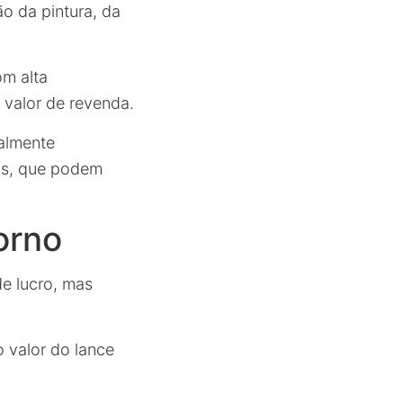
ão da pintura, da
om alta
 valor de revenda.
palmente
as, que podem
orno
de lucro, mas
 valor do lance