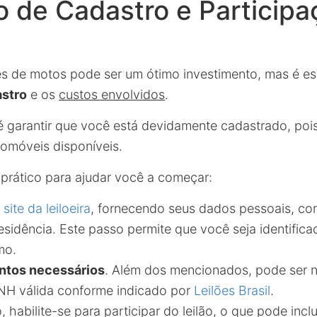
 de Cadastro e Participa
lões de motos pode ser um ótimo investimento, mas é es
astro
e os
custos envolvidos
.
é garantir que você está devidamente cadastrado, poi
tomóveis disponíveis.
 prático para ajudar você a começar:
o
site da leiloeira
, fornecendo seus dados pessoais, co
sidência. Este passo permite que você seja identifi
mo.
ntos necessários
. Além dos mencionados, pode ser 
NH válida conforme indicado por
Leilões Brasil
.
, habilite-se para participar do leilão, o que pode inc