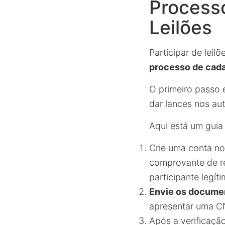
Processo
Leilões
Participar de lei
processo de cad
O primeiro passo 
dar lances nos au
Aqui está um guia
Crie uma conta n
comprovante de re
participante legíti
Envie os docume
apresentar uma C
Após a verificação