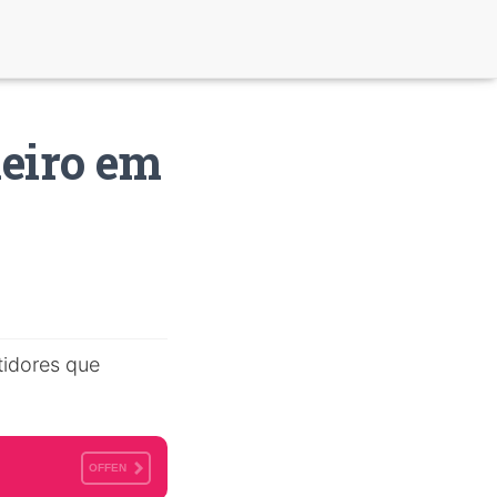
heiro em
tidores que
OFFEN