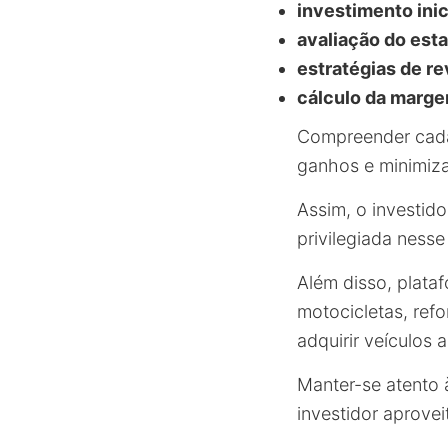
investimento inic
avaliação do est
estratégias de r
cálculo da marge
Compreender cada 
ganhos e minimiza
Assim, o investid
privilegiada ness
Além disso, plata
motocicletas, ref
adquirir veículos 
Manter-se atento
investidor aprove