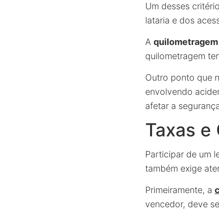
Um desses critério
lataria e dos aces
A
quilometragem
quilometragem ten
Outro ponto que 
envolvendo aciden
afetar a seguran
Taxas e
Participar de um 
também exige at
Primeiramente, a
c
vencedor, deve s