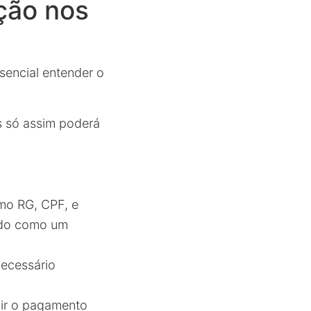
ção nos
sencial entender o
s só assim poderá
mo RG, CPF, e
cado como um
necessário
luir o pagamento