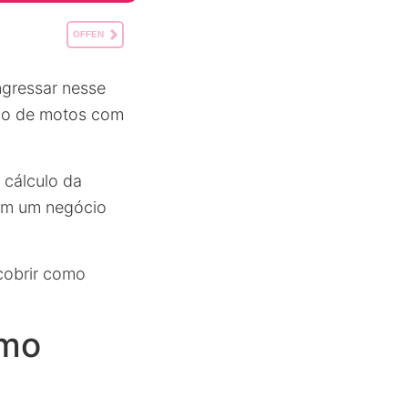
OFFEN
ngressar nesse
ção de motos com
 cálculo da
 em um negócio
cobrir como
omo