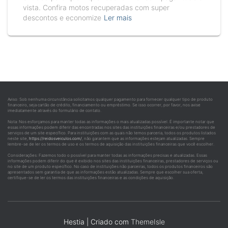
vista. Confira motos recuperadas com super
descontos e economize
Ler mais
Aviso: Sob nenhuma circunstância solicitamos qualquer pagamento para fornecer qualquer tipo de produto
financeiro, seja cartão de crédito, financiamento ou empréstimo. Se isso ocorrer, por favor, nos avise
imediatamente através do formulário de contato.
Nota: Nos esforçamos para manter todas as informações o mais atualizadas possível. É importante notar que
essas informações podem diferir das encontradas nos sites das instituições financeiras e/ou prestadores de
serviços de um site específico. Para instituições com as quais não temos parceria, todos os produtos listados
neste site,
https://reidosveiculos.com/
, não garantem que as informações estejam atualizadas. Sempre
lembre-se de ler os termos de uso e os termos de aquisição das instituições financeiras que você escolher.
Considerações: Fazemos todo o possível para manter todas as informações precisas e atualizadas. Essas
informações podem diferir do que é exibido nos sites das instituições financeiras, prestadores de serviços ou
no site de um produto específico. No caso de instituições não parceiras, todos os produtos financeiros são
apresentados sem garantia de que as informações estão atualizadas. Sempre que escolher sua oferta,
certifique-se de ler os termos das instituições financeiras e as condições de aquisição.
Hestia | Criado com
ThemeIsle