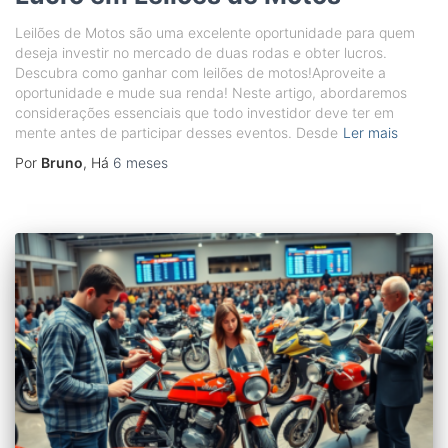
Leilões de Motos são uma excelente oportunidade para quem
deseja investir no mercado de duas rodas e obter lucros.
Descubra como ganhar com leilões de motos!Aproveite a
oportunidade e mude sua renda! Neste artigo, abordaremos
considerações essenciais que todo investidor deve ter em
mente antes de participar desses eventos. Desde
Ler mais
Por
Bruno
, Há
6 meses