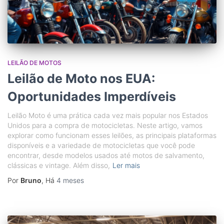
LEILÃO DE MOTOS
Leilão de Moto nos EUA:
Oportunidades Imperdíveis
Leilão Moto é uma prática cada vez mais popular nos Estados
Unidos para a compra de motocicletas. Neste artigo, vamos
explorar como funcionam esses leilões, as principais plataformas
disponíveis e a variedade de motocicletas que você pode
encontrar, desde modelos usados até motos de salvamento,
clássicas e vintage. Além disso,
Ler mais
Por
Bruno
, Há
4 meses