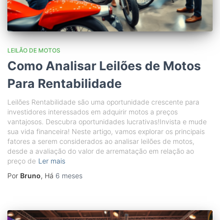
LEILÃO DE MOTOS
Como Analisar Leilões de Motos
Para Rentabilidade
Leilões Rentabilidade são uma oportunidade crescente para
investidores interessados em adquirir motos a preços
vantajosos. Descubra oportunidades lucrativas!Invista e mude
sua vida financeira! Neste artigo, vamos explorar os principais
fatores a serem considerados ao analisar leilões de motos,
desde a avaliação do valor de arrematação em relação ao
preço de
Ler mais
Por
Bruno
, Há
6 meses