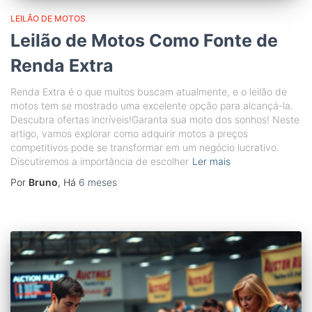
LEILÃO DE MOTOS
Leilão de Motos Como Fonte de
Renda Extra
Renda Extra é o que muitos buscam atualmente, e o leilão de
motos tem se mostrado uma excelente opção para alcançá-la.
Descubra ofertas incríveis!Garanta sua moto dos sonhos! Neste
artigo, vamos explorar como adquirir motos a preços
competitivos pode se transformar em um negócio lucrativo.
Discutiremos a importância de escolher
Ler mais
Por
Bruno
, Há
6 meses