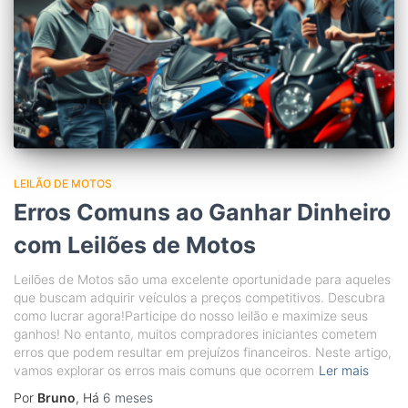
LEILÃO DE MOTOS
Erros Comuns ao Ganhar Dinheiro
com Leilões de Motos
Leilões de Motos são uma excelente oportunidade para aqueles
que buscam adquirir veículos a preços competitivos. Descubra
como lucrar agora!Participe do nosso leilão e maximize seus
ganhos! No entanto, muitos compradores iniciantes cometem
erros que podem resultar em prejuízos financeiros. Neste artigo,
vamos explorar os erros mais comuns que ocorrem
Ler mais
Por
Bruno
, Há
6 meses