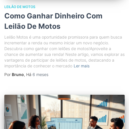
LEILÃO DE MOTOS
Como Ganhar Dinheiro Com
Leilão De Motos
Leilão Motos é uma oportunidade promissora para quem busca
incrementar a renda ou mesmo iniciar um novo negócio.
Descubra como ganhar com leilões de motos!Aproveite a
chance de aumentar sua renda! Neste artigo, vamos explorar as
vantagens de participar de leilões de motos, destacando a
importância de conhecer o mercado
Ler mais
Por
Bruno
, Há
6 meses