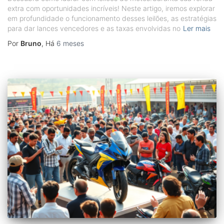
extra com oportunidades incríveis! Neste artigo, iremos explorar
em profundidade o funcionamento desses leilões, as estratégias
para dar lances vencedores e as taxas envolvidas no
Ler mais
Por
Bruno
, Há
6 meses