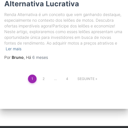
Alternativa Lucrativa
Renda Alternativa é um conceito que vem ganhando destaque,
especialmente no contexto dos leilões de motos. Descubra
ofertas imperdíveis agora!Participe dos leilões e economize!
Neste artigo, exploraremos como esses leilões apresentam uma
oportunidade única para investidores em busca de novas
fontes de rendimento. Ao adquirir motos a preços atrativos e
Ler mais
Por
Bruno
, Há
6 meses
Paginação
1
2
…
4
SEGUINTE
dos
conteúdos