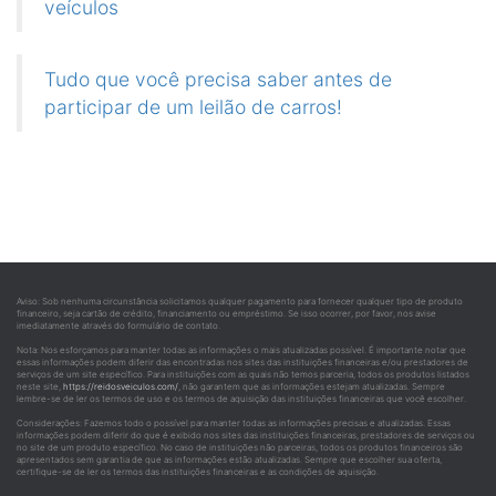
veículos
Tudo que você precisa saber antes de
participar de um leilão de carros!
Aviso: Sob nenhuma circunstância solicitamos qualquer pagamento para fornecer qualquer tipo de produto
financeiro, seja cartão de crédito, financiamento ou empréstimo. Se isso ocorrer, por favor, nos avise
imediatamente através do formulário de contato.
Nota: Nos esforçamos para manter todas as informações o mais atualizadas possível. É importante notar que
essas informações podem diferir das encontradas nos sites das instituições financeiras e/ou prestadores de
serviços de um site específico. Para instituições com as quais não temos parceria, todos os produtos listados
neste site,
https://reidosveiculos.com/
, não garantem que as informações estejam atualizadas. Sempre
lembre-se de ler os termos de uso e os termos de aquisição das instituições financeiras que você escolher.
Considerações: Fazemos todo o possível para manter todas as informações precisas e atualizadas. Essas
informações podem diferir do que é exibido nos sites das instituições financeiras, prestadores de serviços ou
no site de um produto específico. No caso de instituições não parceiras, todos os produtos financeiros são
apresentados sem garantia de que as informações estão atualizadas. Sempre que escolher sua oferta,
certifique-se de ler os termos das instituições financeiras e as condições de aquisição.