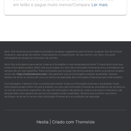
em leilão e pague muito menos!Compare
Ler mais
Aviso: Sob nenhuma circunstância solicitamos qualquer pagamento para fornecer qualquer tipo de produto
financeiro, seja cartão de crédito, financiamento ou empréstimo. Se isso ocorrer, por favor, nos avise
imediatamente através do formulário de contato.
Nota: Nos esforçamos para manter todas as informações o mais atualizadas possível. É importante notar que
essas informações podem diferir das encontradas nos sites das instituições financeiras e/ou prestadores de
serviços de um site específico. Para instituições com as quais não temos parceria, todos os produtos listados
neste site,
https://reidosveiculos.com/
, não garantem que as informações estejam atualizadas. Sempre
lembre-se de ler os termos de uso e os termos de aquisição das instituições financeiras que você escolher.
Considerações: Fazemos todo o possível para manter todas as informações precisas e atualizadas. Essas
informações podem diferir do que é exibido nos sites das instituições financeiras, prestadores de serviços ou
no site de um produto específico. No caso de instituições não parceiras, todos os produtos financeiros são
apresentados sem garantia de que as informações estão atualizadas. Sempre que escolher sua oferta,
certifique-se de ler os termos das instituições financeiras e as condições de aquisição.
Hestia | Criado com
ThemeIsle