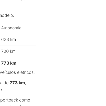
modelo:
Autonomia
623 km
700 km
773 km
ículos elétricos.
ia de
773 km
,
e.
 Sportback como