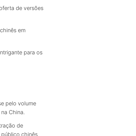
 oferta de versões
 chinês em
ntrigante para os
se pelo volume
na China.
tração de
 público chinês