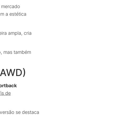
o mercado
m a estética
ra ampla, cria
co, mas também
e AWD)
ortback
fis de
 versão se destaca