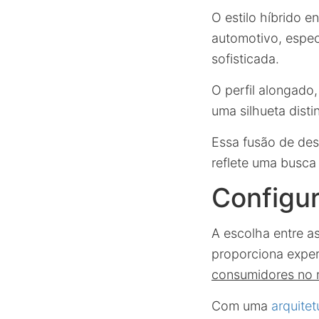
O estilo híbrido 
automotivo, espec
sofisticada.
O perfil alongado
uma silhueta disti
Essa fusão de des
reflete uma busc
Configu
A escolha entre a
proporciona exper
consumidores no 
Com uma
arquitet