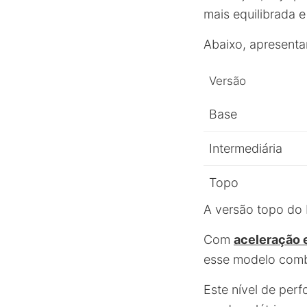
mais equilibrada 
Abaixo, apresenta
Versão
Base
Intermediária
Topo
A versão topo do 
Com
aceleração 
esse modelo comb
Este nível de per