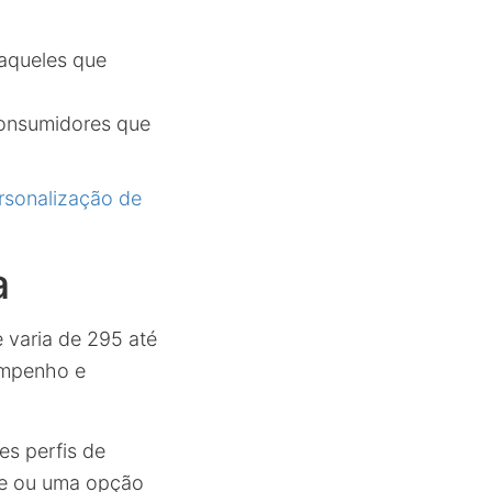
 aqueles que
consumidores que
rsonalização de
a
 varia de 295 até
empenho e
es perfis de
ce ou uma opção