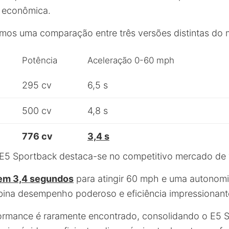
e econômica.
mos uma comparação entre três versões distintas do 
Potência
Aceleração 0-60 mph
295 cv
6,5 s
500 cv
4,8 s
776 cv
3,4 s
E5 Sportback destaca-se no competitivo mercado de ve
em 3,4 segundos
para atingir 60 mph e uma autonom
ina desempenho poderoso e eficiência impressionant
formance é raramente encontrado, consolidando o E5