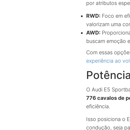
por atributos espe
RWD:
Foco em efi
valorizam uma co
AWD:
Proporciona
buscam emoção e 
Com essas opçõe
experiência ao vo
Potênci
O Audi E5 Sportba
776 cavalos de p
eficiência.
Isso posiciona o 
condução, seja pa