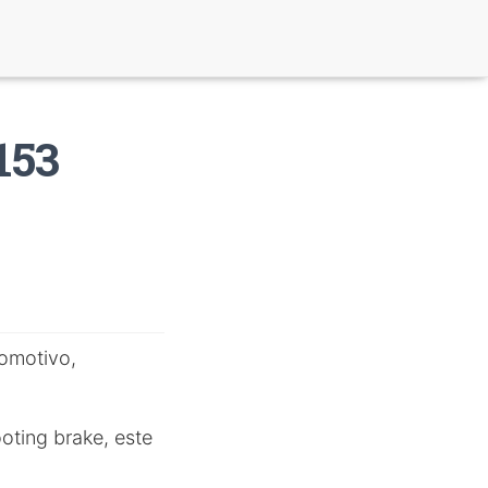
153
omotivo,
ting brake, este