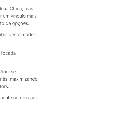
di na China, mas
 um vínculo mais
to de opções.
obal deste modelo
a focada
Audi se
inês, maximizando
tors.
lmente no mercado