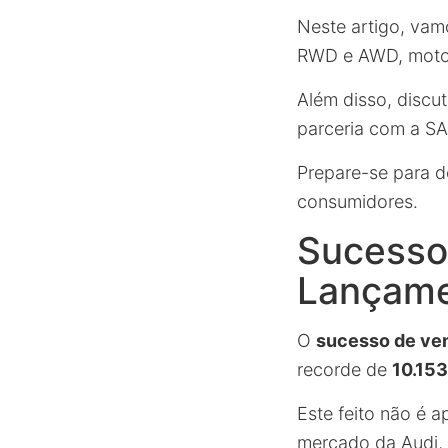
Neste artigo, vamo
RWD e AWD, motor
Além disso, discu
parceria com a SA
Prepare-se para d
consumidores.
Sucesso
Lançam
O
sucesso de ve
recorde de
10.153
Este feito não é 
mercado da Audi, 