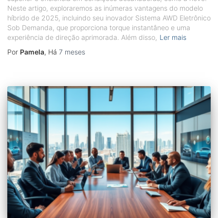
Neste artigo, exploraremos as inúmeras vantagens do modelo
híbrido de 2025, incluindo seu inovador Sistema AWD Eletrônico
Sob Demanda, que proporciona torque instantâneo e uma
experiência de direção aprimorada. Além disso,
Ler mais
Por
Pamela
, Há
7 meses