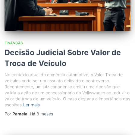
FINANÇAS
Decisão Judicial Sobre Valor de
Troca de Veículo
No contexto atual do comércio automotivo, o Valor Troca de
veículos pode ser um assunto delicado e controverso.
Recentemente, um juiz canadense emitiu uma decisão que
valida a ação de um concessionário da Volkswagen ao reduzir o
valor de troca de um veículo. O caso destaca a importância das
escolhas
Ler mais
Por
Pamela
, Há
8 meses