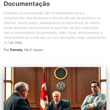
Documentação
Exemplos Documentação são fundamentais para a
compreensão das diretrizes e normas de uso de domínios na
internet. Neste artigo, exploraremos a importância de utilizar
esses domínios exclusivamente para fins de documentação,
sem a necessidade de permissão. Além disso, abordaremos a
necessidade de evitar seu uso em operações reais, destacando
as
Ler mais
Por
Pamela
, Há
8 meses