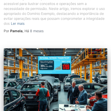
acessível para ilustrar conceitos e operações sem a
necessidade de permissão. Neste artigo, iremos explorar o uso
apropriado do Domínio Exemplo, destacando a importância de
evitar operações reais que possam comprometer a integridade
dos
Ler mais
Por
Pamela
, Há
8 meses