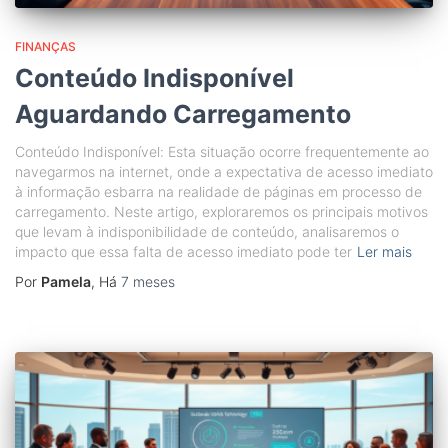
FINANÇAS
Conteúdo Indisponível
Aguardando Carregamento
Conteúdo Indisponível: Esta situação ocorre frequentemente ao
navegarmos na internet, onde a expectativa de acesso imediato
à informação esbarra na realidade de páginas em processo de
carregamento. Neste artigo, exploraremos os principais motivos
que levam à indisponibilidade de conteúdo, analisaremos o
impacto que essa falta de acesso imediato pode ter
Ler mais
Por
Pamela
, Há
7 meses