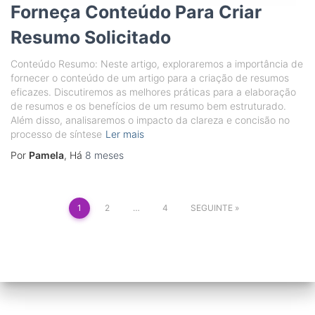
Forneça Conteúdo Para Criar
Resumo Solicitado
Conteúdo Resumo: Neste artigo, exploraremos a importância de
fornecer o conteúdo de um artigo para a criação de resumos
eficazes. Discutiremos as melhores práticas para a elaboração
de resumos e os benefícios de um resumo bem estruturado.
Além disso, analisaremos o impacto da clareza e concisão no
processo de síntese
Ler mais
Por
Pamela
, Há
8 meses
Paginação
1
2
…
4
SEGUINTE
dos
conteúdos