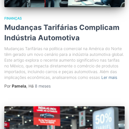
FINANÇAS
Mudanças Tarifárias Complicam
Indústria Automotiva
Mudanças Tarifárias na política comercial na América do Norte
têm gerado um novo cenário para a indústria automotiva global.
Este artigo explora o recente aumento significativo nas tarifas
no México, que impacta diretamente o comércio de produtos
importados, incluindo carros e peças automotivas. Além das
implicações econômicas, analisaremos como essas
Ler mais
Por
Pamela
, Há
8 meses