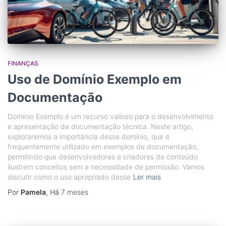
FINANÇAS
Uso de Domínio Exemplo em
Documentação
Domínio Exemplo é um recurso valioso para o desenvolvimento
e apresentação de documentação técnica. Neste artigo,
exploraremos a importância desse domínio, que é
frequentemente utilizado em exemplos de documentação,
permitindo que desenvolvedores e criadores de conteúdo
ilustrem conceitos sem a necessidade de permissão. Vamos
discutir como o uso apropriado desse
Ler mais
Por
Pamela
, Há
7 meses