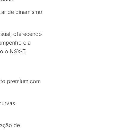
m ar de dinamismo
sual, oferecendo
sempenho e a
mo o NSX-T.
nto premium com
curvas
sação de