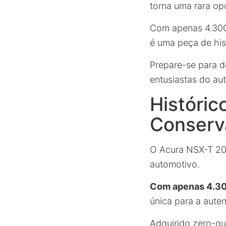
torna uma rara op
Com apenas 4.300 
é uma peça de his
Prepare-se para d
entusiastas do au
Históric
Conserv
O Acura NSX-T 20
automotivo.
Com apenas 4.300
única para a aute
Adquirido zero-qu