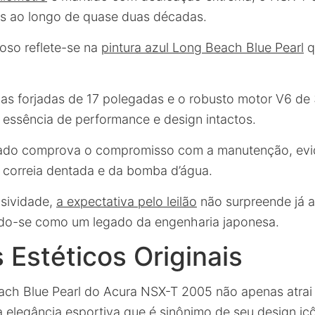
is ao longo de quase duas décadas.
oso reflete-se na
pintura azul Long Beach Blue Pearl
q
das forjadas de 17 polegadas e o robusto motor V6 de 
essência de performance e design intactos.
idado comprova o compromisso com a manutenção, evi
 correia dentada e da bomba d’água.
usividade,
a expectativa pelo leilão
não surpreende já a
ndo-se como um legado da engenharia japonesa.
 Estéticos Originais
ach Blue Pearl do Acura NSX-T 2005 não apenas atrai
elegância esportiva que é sinônimo de seu design icô