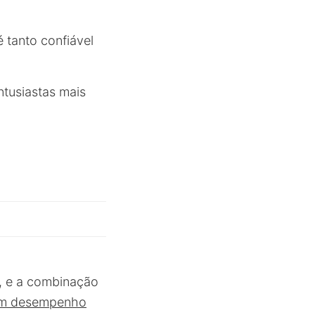
 tanto confiável
ntusiastas mais
o, e a combinação
 em desempenho