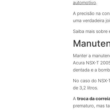
automotivo
.
A precisão na con
uma verdadeira joi
Saiba mais sobre
Manuten
Manter a manutenç
Acura NSX-T 2005
dentada e a bomb
No caso do NSX-T
de 3,2 litros.
A
troca da correi
prematuro, mas ta