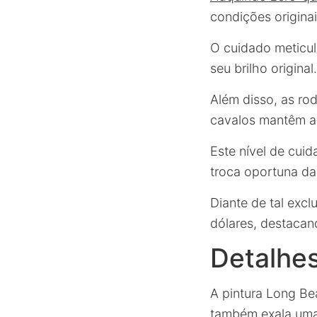
condições origina
O cuidado meticul
seu brilho original.
Além disso, as ro
cavalos mantêm a 
Este nível de cu
troca oportuna da
Diante de tal excl
dólares, destaca
Detalhes
A pintura Long Be
também exala uma 