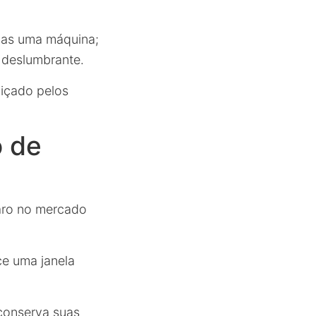
enas uma máquina;
 deslumbrante.
biçado pelos
o de
aro no mercado
ce uma janela
conserva suas