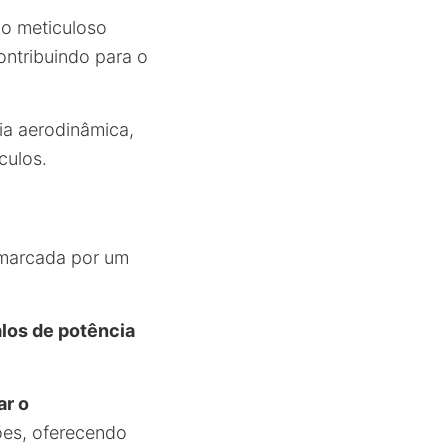
ão meticuloso
ontribuindo para o
ia aerodinâmica,
culos.
 marcada por um
los de potência
ar o
ões, oferecendo