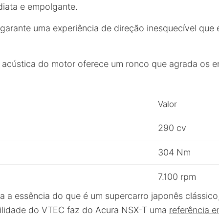
iata e empolgante.
arante uma experiência de direção inesquecível que é
a acústica do motor oferece um ronco que agrada os e
Valor
290 cv
304 Nm
7.100 rpm
a a essência do que é um supercarro japonês clássic
bilidade do VTEC faz do Acura NSX-T uma
referência