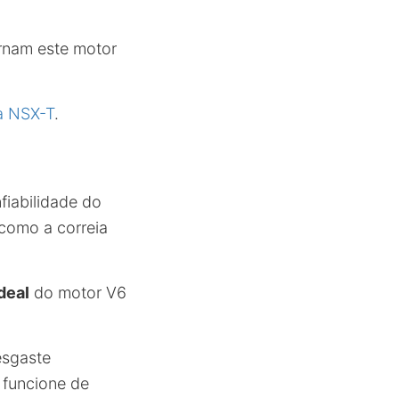
ornam este motor
a NSX-T
.
fiabilidade do
como a correia
deal
do motor V6
esgaste
 funcione de