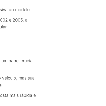
siva do modelo.
2002 e 2005, a
lar.
m papel crucial
 veículo, mas sua
s
.
osta mais rápida e