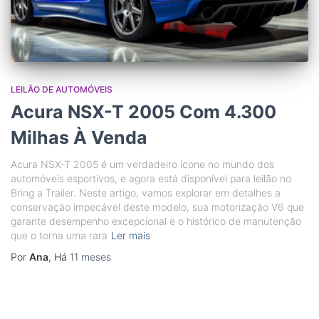
LEILÃO DE AUTOMÓVEIS
Acura NSX-T 2005 Com 4.300
Milhas À Venda
Acura NSX-T 2005 é um verdadeiro ícone no mundo dos
automóveis esportivos, e agora está disponível para leilão no
Bring a Trailer. Neste artigo, vamos explorar em detalhes a
conservação impecável deste modelo, sua motorização V6 que
garante desempenho excepcional e o histórico de manutenção
que o torna uma rara
Ler mais
Por
Ana
, Há
11 meses