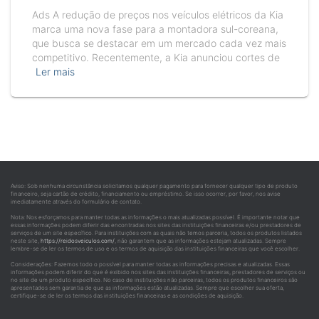
Ads A redução de preços nos veículos elétricos da Kia
marca uma nova fase para a montadora sul-coreana,
que busca se destacar em um mercado cada vez mais
competitivo. Recentemente, a Kia anunciou cortes de
Ler mais
Aviso: Sob nenhuma circunstância solicitamos qualquer pagamento para fornecer qualquer tipo de produto
financeiro, seja cartão de crédito, financiamento ou empréstimo. Se isso ocorrer, por favor, nos avise
imediatamente através do formulário de contato.
Nota: Nos esforçamos para manter todas as informações o mais atualizadas possível. É importante notar que
essas informações podem diferir das encontradas nos sites das instituições financeiras e/ou prestadores de
serviços de um site específico. Para instituições com as quais não temos parceria, todos os produtos listados
neste site,
https://reidosveiculos.com/
, não garantem que as informações estejam atualizadas. Sempre
lembre-se de ler os termos de uso e os termos de aquisição das instituições financeiras que você escolher.
Considerações: Fazemos todo o possível para manter todas as informações precisas e atualizadas. Essas
informações podem diferir do que é exibido nos sites das instituições financeiras, prestadores de serviços ou
no site de um produto específico. No caso de instituições não parceiras, todos os produtos financeiros são
apresentados sem garantia de que as informações estão atualizadas. Sempre que escolher sua oferta,
certifique-se de ler os termos das instituições financeiras e as condições de aquisição.