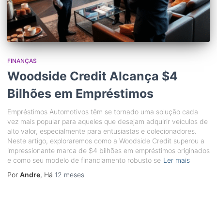
FINANÇAS
Woodside Credit Alcança $4
Bilhões em Empréstimos
Empréstimos Automotivos têm se tornado uma solução cada
vez mais popular para aqueles que desejam adquirir veículos de
alto valor, especialmente para entusiastas e colecionadores.
Neste artigo, exploraremos como a Woodside Credit superou a
impressionante marca de $4 bilhões em empréstimos originados
e como seu modelo de financiamento robusto se
Ler mais
Por
Andre
, Há
12 meses