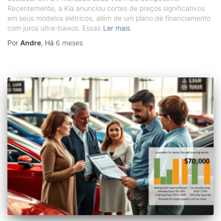
Recentemente, a Kia anunciou cortes de preços significativos
em seus modelos elétricos, além de um plano de financiamento
com juros ultra-baixos. Essas
Ler mais
Por
Andre
, Há
6 meses