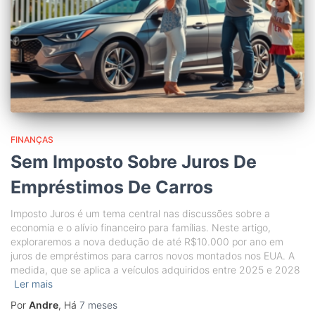
FINANÇAS
Sem Imposto Sobre Juros De
Empréstimos De Carros
Imposto Juros é um tema central nas discussões sobre a
economia e o alívio financeiro para famílias. Neste artigo,
exploraremos a nova dedução de até R$10.000 por ano em
juros de empréstimos para carros novos montados nos EUA. A
medida, que se aplica a veículos adquiridos entre 2025 e 2028
Ler mais
Por
Andre
, Há
7 meses