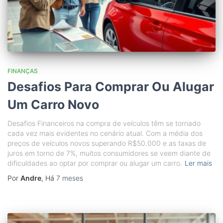
FINANÇAS
Desafios Para Comprar Ou Alugar
Um Carro Novo
Desafios Financeiros na compra de veículos têm se tornado
cada vez mais evidentes no cenário atual. Com a média dos
preços de veículos novos superando R$50.000 e as taxas de
juros em torno de 7%, muitos consumidores se veem diante de
dificuldades ao optar por comprar ou alugar um carro.
Ler mais
Por
Andre
, Há
7 meses