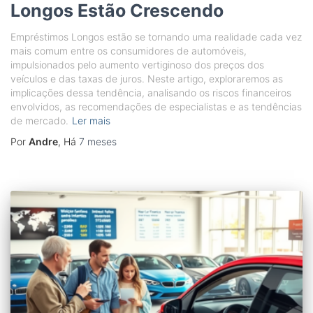
Longos Estão Crescendo
Empréstimos Longos estão se tornando uma realidade cada vez
mais comum entre os consumidores de automóveis,
impulsionados pelo aumento vertiginoso dos preços dos
veículos e das taxas de juros. Neste artigo, exploraremos as
implicações dessa tendência, analisando os riscos financeiros
envolvidos, as recomendações de especialistas e as tendências
de mercado.
Ler mais
Por
Andre
, Há
7 meses