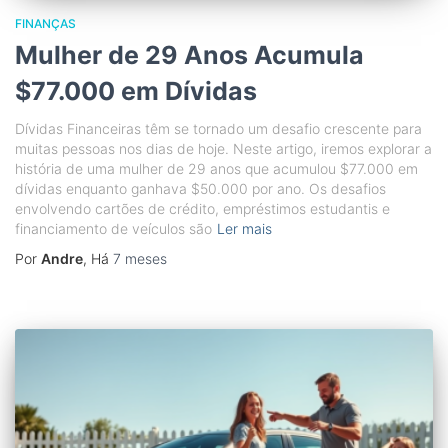
FINANÇAS
Mulher de 29 Anos Acumula
$77.000 em Dívidas
Dívidas Financeiras têm se tornado um desafio crescente para
muitas pessoas nos dias de hoje. Neste artigo, iremos explorar a
história de uma mulher de 29 anos que acumulou $77.000 em
dívidas enquanto ganhava $50.000 por ano. Os desafios
envolvendo cartões de crédito, empréstimos estudantis e
financiamento de veículos são
Ler mais
Por
Andre
, Há
7 meses