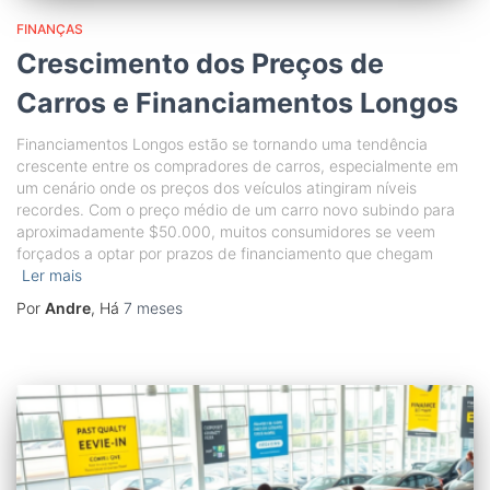
FINANÇAS
Crescimento dos Preços de
Carros e Financiamentos Longos
Financiamentos Longos estão se tornando uma tendência
crescente entre os compradores de carros, especialmente em
um cenário onde os preços dos veículos atingiram níveis
recordes. Com o preço médio de um carro novo subindo para
aproximadamente $50.000, muitos consumidores se veem
forçados a optar por prazos de financiamento que chegam
Ler mais
Por
Andre
, Há
7 meses