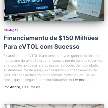
FINANÇAS
Financiamento de $150 Milhões
Para eVTOL com Sucesso
Financiamento eVTOL é um tema que vem ganhando destaque
no cenário da aviação urbana, especialmente com os recentes
avanços tecnológicos e a busca por soluções de mobilidade
sustentável. Neste artigo, exploraremos o financiamento de
$150 milhões destinado ao desenvolvimento de eVTOL no
Brasil, que se segue à primeira flutuação do
Ler mais
Por
Andre
, Há
6 meses