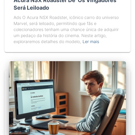
Acura NSX Roadster De ‘Os Vingadores’
Será Leiloado
Ads O Acura NSX Roadster, icônico carro do universo
Marvel, será leiloado, permitindo que fãs e
colecionadores tenham uma chance única de adquirir
um pedaço da história do cinema. Neste artigo,
exploraremos detalhes do modelo,
Ler mais