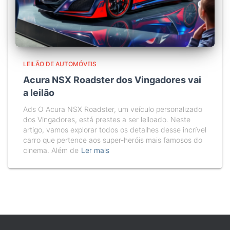
LEILÃO DE AUTOMÓVEIS
Acura NSX Roadster dos Vingadores vai
a leilão
Ads O Acura NSX Roadster, um veículo personalizado
dos Vingadores, está prestes a ser leiloado. Neste
artigo, vamos explorar todos os detalhes desse incrível
carro que pertence aos super-heróis mais famosos do
cinema. Além de
Ler mais