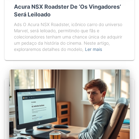
Acura NSX Roadster De ‘Os Vingadores’
Será Leiloado
Ads O Acura NSX Roadster, icônico carro do universo
Marvel, será leiloado, permitindo que fãs e
colecionadores tenham uma chance única de adquirir
um pedaço da história do cinema. Neste artigo,
exploraremos detalhes do modelo,
Ler mais