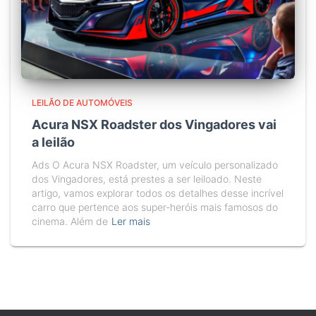
LEILÃO DE AUTOMÓVEIS
Acura NSX Roadster dos Vingadores vai
a leilão
Ads O Acura NSX Roadster, um veículo personalizado
dos Vingadores, está prestes a ser leiloado. Neste
artigo, vamos explorar todos os detalhes desse incrível
carro que pertence aos super-heróis mais famosos do
cinema. Além de
Ler mais