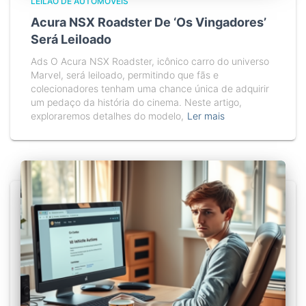
LEILÃO DE AUTOMÓVEIS
Acura NSX Roadster De ‘Os Vingadores’
Será Leiloado
Ads O Acura NSX Roadster, icônico carro do universo
Marvel, será leiloado, permitindo que fãs e
colecionadores tenham uma chance única de adquirir
um pedaço da história do cinema. Neste artigo,
exploraremos detalhes do modelo,
Ler mais