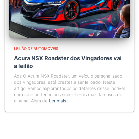
LEILÃO DE AUTOMÓVEIS
Acura NSX Roadster dos Vingadores vai
a leilão
Ads O Acura NSX Roadster, um veículo personalizado
dos Vingadores, está prestes a ser leiloado. Neste
artigo, vamos explorar todos os detalhes desse incrível
carro que pertence aos super-heróis mais famosos do
cinema. Além de
Ler mais