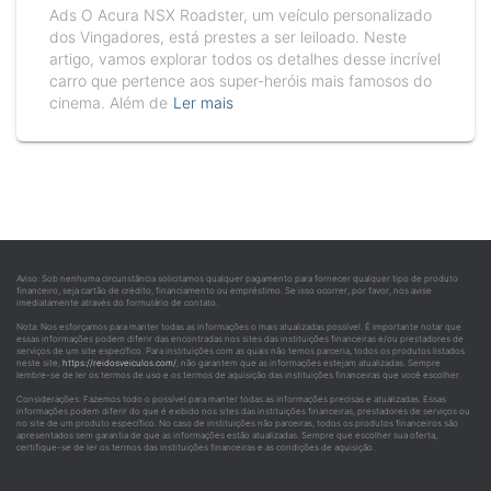
Ads O Acura NSX Roadster, um veículo personalizado
dos Vingadores, está prestes a ser leiloado. Neste
artigo, vamos explorar todos os detalhes desse incrível
carro que pertence aos super-heróis mais famosos do
cinema. Além de
Ler mais
Aviso: Sob nenhuma circunstância solicitamos qualquer pagamento para fornecer qualquer tipo de produto
financeiro, seja cartão de crédito, financiamento ou empréstimo. Se isso ocorrer, por favor, nos avise
imediatamente através do formulário de contato.
Nota: Nos esforçamos para manter todas as informações o mais atualizadas possível. É importante notar que
essas informações podem diferir das encontradas nos sites das instituições financeiras e/ou prestadores de
serviços de um site específico. Para instituições com as quais não temos parceria, todos os produtos listados
neste site,
https://reidosveiculos.com/
, não garantem que as informações estejam atualizadas. Sempre
lembre-se de ler os termos de uso e os termos de aquisição das instituições financeiras que você escolher.
Considerações: Fazemos todo o possível para manter todas as informações precisas e atualizadas. Essas
informações podem diferir do que é exibido nos sites das instituições financeiras, prestadores de serviços ou
no site de um produto específico. No caso de instituições não parceiras, todos os produtos financeiros são
apresentados sem garantia de que as informações estão atualizadas. Sempre que escolher sua oferta,
certifique-se de ler os termos das instituições financeiras e as condições de aquisição.