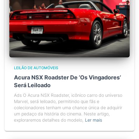
LEILÃO DE AUTOMÓVEIS
Acura NSX Roadster De ‘Os Vingadores’
Será Leiloado
Ads O Acura NSX Roadster, icônico carro do universo
Marvel, será leiloado, permitindo que fãs e
colecionadores tenham uma chance única de adquirir
um pedaço da história do cinema. Neste artigo,
exploraremos detalhes do modelo,
Ler mais