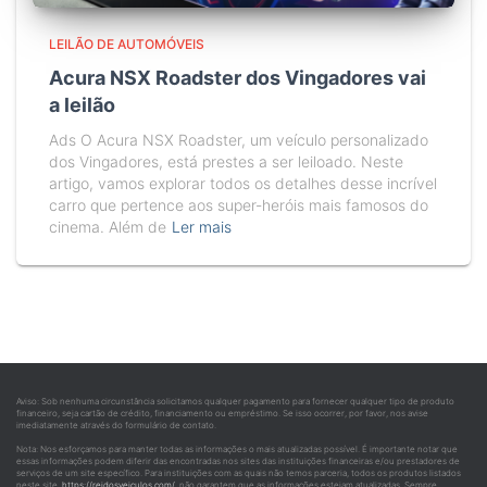
LEILÃO DE AUTOMÓVEIS
Acura NSX Roadster dos Vingadores vai
a leilão
Ads O Acura NSX Roadster, um veículo personalizado
dos Vingadores, está prestes a ser leiloado. Neste
artigo, vamos explorar todos os detalhes desse incrível
carro que pertence aos super-heróis mais famosos do
cinema. Além de
Ler mais
Aviso: Sob nenhuma circunstância solicitamos qualquer pagamento para fornecer qualquer tipo de produto
financeiro, seja cartão de crédito, financiamento ou empréstimo. Se isso ocorrer, por favor, nos avise
imediatamente através do formulário de contato.
Nota: Nos esforçamos para manter todas as informações o mais atualizadas possível. É importante notar que
essas informações podem diferir das encontradas nos sites das instituições financeiras e/ou prestadores de
serviços de um site específico. Para instituições com as quais não temos parceria, todos os produtos listados
neste site,
https://reidosveiculos.com/
, não garantem que as informações estejam atualizadas. Sempre