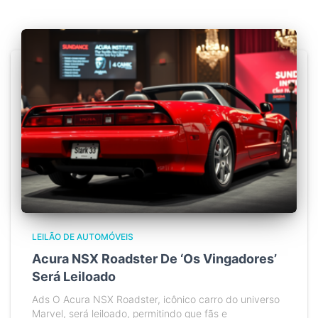
LEILÃO DE AUTOMÓVEIS
Acura NSX Roadster De ‘Os Vingadores’
Será Leiloado
Ads O Acura NSX Roadster, icônico carro do universo
Marvel, será leiloado, permitindo que fãs e