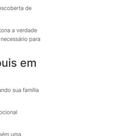
descoberta de
 tona a verdade
necessário para
ouis em
ndo sua família
ocional
ambém uma