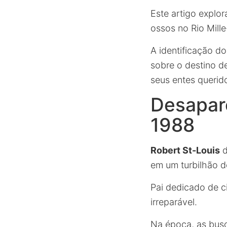
Este artigo explo
ossos no Rio Mill
A identificação d
sobre o destino 
seus entes querid
Desapar
1988
Robert St-Louis
d
em um turbilhão d
Pai dedicado de c
irreparável.
Na época, as busc