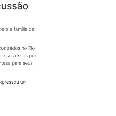
cussão
para a família de
contrados no Rio
desses ossos por
rteza para seus
 expressou um