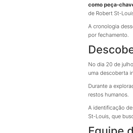
como peça-chav
de Robert St-Loui
A cronologia dess
por fechamento.
Descober
No dia 20 de julh
uma descoberta inc
Durante a explora
restos humanos.
A identificação d
St-Louis, que bu
Equipe 