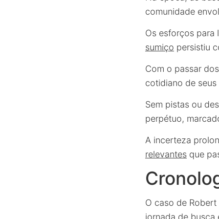
comunidade envolt
Os esforços para l
sumiço
persistiu 
Com o passar dos 
cotidiano de seus
Sem pistas ou des
perpétuo, marcado
A incerteza prolo
relevantes
que pas
Cronolog
O caso de Robert 
jornada de busca 