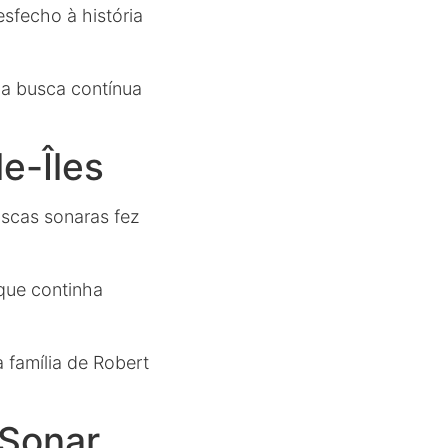
sfecho à história
 a busca contínua
e-Îles
scas sonaras fez
que continha
 família de Robert
 Sonar