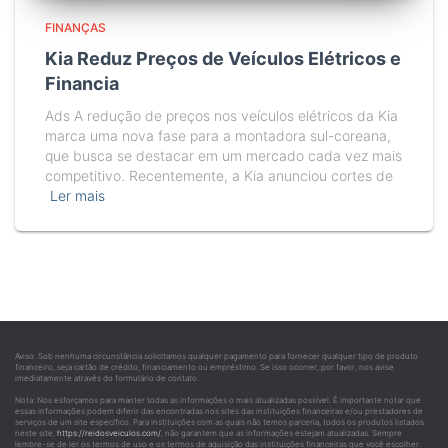
FINANÇAS
Kia Reduz Preços de Veículos Elétricos e
Financia
Ads A redução de preços nos veículos elétricos da Kia
marca uma nova fase para a montadora sul-coreana,
que busca se destacar em um mercado cada vez mais
competitivo. Recentemente, a Kia anunciou cortes de
Ler mais
Aviso: Sob nenhuma circunstância solicitamos qualquer pagamento para fornecer qualquer tipo de produto
financeiro, seja cartão de crédito, financiamento ou empréstimo. Se isso ocorrer, por favor, nos avise
imediatamente através do formulário de contato.
Nota: Nos esforçamos para manter todas as informações o mais atualizadas possível. É importante notar que
essas informações podem diferir das encontradas nos sites das instituições financeiras e/ou prestadores de
serviços de um site específico. Para instituições com as quais não temos parceria, todos os produtos listados
neste site,
https://reidosveiculos.com/
, não garantem que as informações estejam atualizadas. Sempre
lembre-se de ler os termos de uso e os termos de aquisição das instituições financeiras que você escolher.