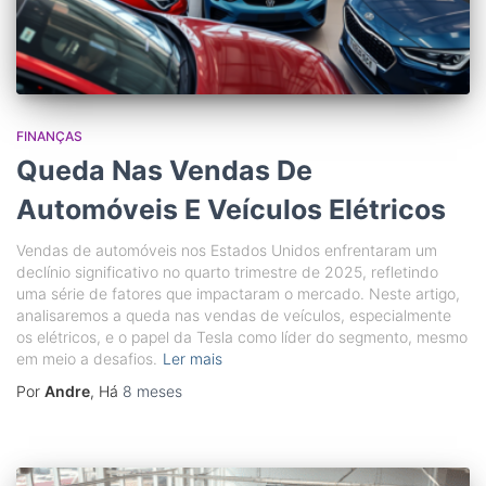
FINANÇAS
Queda Nas Vendas De
Automóveis E Veículos Elétricos
Vendas de automóveis nos Estados Unidos enfrentaram um
declínio significativo no quarto trimestre de 2025, refletindo
uma série de fatores que impactaram o mercado. Neste artigo,
analisaremos a queda nas vendas de veículos, especialmente
os elétricos, e o papel da Tesla como líder do segmento, mesmo
em meio a desafios.
Ler mais
Por
Andre
, Há
8 meses