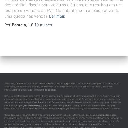
dos créditos fiscais para veículos elétricos, que resultou em um
recorde de vendas de EVs. No entanto, com a expectativa de
uma queda nas vendas
Ler mais
Por
Pamela
, Há
10 meses
Aviso: Sob nenhuma circunstância solicitamos qualquer pagamento para fornecer qualquer tipo de produto
financeiro, seja cartão de crédito, financiamento ou empréstimo. Se isso ocorrer, por favor, nos avise
imediatamente através do formulário de contato.
Nota: Nos esforçamos para manter todas as informações o mais atualizadas possível. É importante notar que
essas informações podem diferir das encontradas nos sites das instituições financeiras e/ou prestadores de
serviços de um site específico. Para instituições com as quais não temos parceria, todos os produtos listados
neste site,
https://reidosveiculos.com/
, não garantem que as informações estejam atualizadas. Sempre
lembre-se de ler os termos de uso e os termos de aquisição das instituições financeiras que você escolher.
Considerações: Fazemos todo o possível para manter todas as informações precisas e atualizadas. Essas
informações podem diferir do que é exibido nos sites das instituições financeiras, prestadores de serviços ou
no site de um produto específico. No caso de instituições não parceiras, todos os produtos financeiros são
apresentados sem garantia de que as informações estão atualizadas. Sempre que escolher sua oferta,
certifique-se de ler os termos das instituições financeiras e as condições de aquisição.