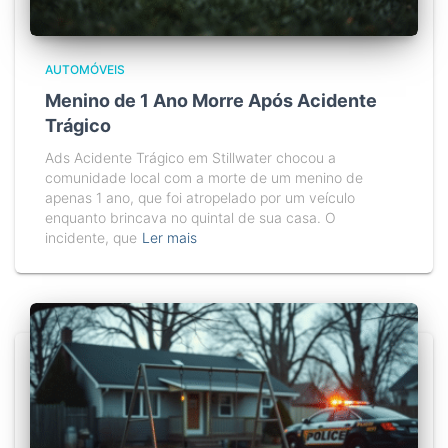
AUTOMÓVEIS
Menino de 1 Ano Morre Após Acidente
Trágico
Ads Acidente Trágico em Stillwater chocou a
comunidade local com a morte de um menino de
apenas 1 ano, que foi atropelado por um veículo
enquanto brincava no quintal de sua casa. O
incidente, que
Ler mais