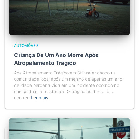
AUTOMÓVEIS
Criança De Um Ano Morre Após
Atropelamento Trágico
Ads Atropelamento Trágico em Stillwater chocou a
comunidade local após um menino de apenas um ano
de idade perder a vida em um incidente ocorrido no
quintal de sua residência. O trágico acidente, que
ocorreu
Ler mais