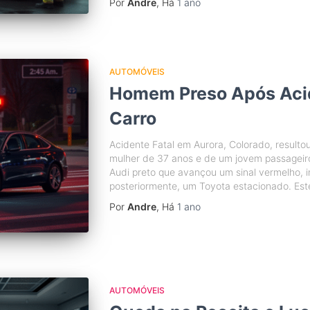
Por
Andre
, Há
1 ano
AUTOMÓVEIS
Homem Preso Após Acid
Carro
Acidente Fatal em Aurora, Colorado, result
mulher de 37 anos e de um jovem passageiro
Audi preto que avançou um sinal vermelho,
posteriormente, um Toyota estacionado. Este 
Por
Andre
, Há
1 ano
AUTOMÓVEIS