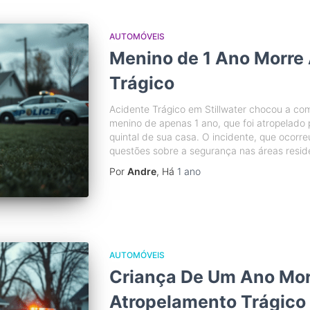
AUTOMÓVEIS
Menino de 1 Ano Morre
Trágico
Acidente Trágico em Stillwater chocou a c
menino de apenas 1 ano, que foi atropelado
quintal de sua casa. O incidente, que ocorre
questões sobre a segurança nas áreas reside
Por
Andre
, Há
1 ano
AUTOMÓVEIS
Criança De Um Ano Mor
Atropelamento Trágico