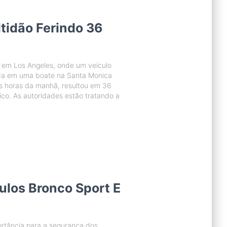
tidão Ferindo 36
e em Los Angeles, onde um veículo
da em uma boate na Santa Monica
as horas da manhã, resultou em 36
ico. As autoridades estão tratando a
ulos Bronco Sport E
ortância para a segurança dos