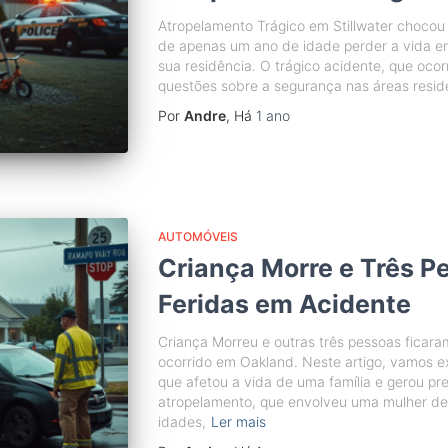
Atropelamento Trágico em Stillwater choco
de apenas um ano de idade perder a vida em
sua residência. O trágico acidente, que ocor
questões sobre a segurança nas áreas resid
Por
Andre
, Há
1 ano
AUTOMÓVEIS
Criança Morre e Três P
Feridas em Acidente
Criança Morreu e outras três pessoas ficara
ocorrido em Oakland. Neste artigo, vamos ex
que afetou a vida de uma família e gerou p
atropelamento, que envolveu uma mulher de 
idades,
Ler mais