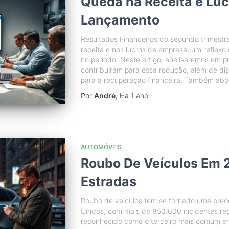
Queda na Receita e Luc
Lançamento
Resultados Financeiros do segundo trimestr
receita e nos lucros da empresa, um reflex
no período. Neste artigo, analisaremos em p
contribuíram para essa redução, além de dis
para a recuperação financeira. Também abo
Por
Andre
, Há
1 ano
AUTOMÓVEIS
Roubo De Veículos Em
Estradas
Roubo de veículos tem se tornado uma pre
Unidos, com mais de 850.000 incidentes reg
reconhecido como o terceiro mais comum ent