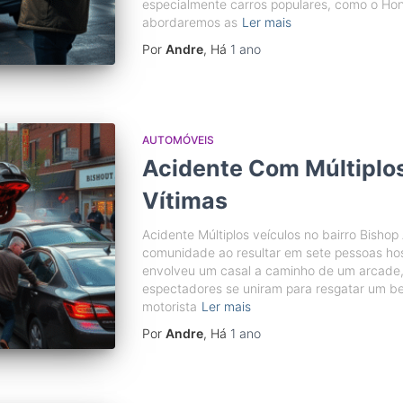
especialmente carros populares, como o Ho
abordaremos as
Ler mais
Por
Andre
, Há
1 ano
AUTOMÓVEIS
Acidente Com Múltiplos
Vítimas
Acidente Múltiplos veículos no bairro Bishop
comunidade ao resultar em sete pessoas hosp
envolveu um casal a caminho de um arcade
espectadores se uniram para resgatar um b
motorista
Ler mais
Por
Andre
, Há
1 ano