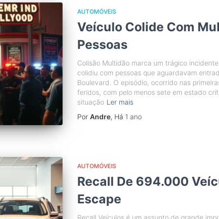
AUTOMÓVEIS
Veículo Colide Com Mul
Pessoas
Colisão Multidão marca um trágico incident
colidiu com pessoas que aguardavam entra
Boulevard. O episódio, ocorrido nas primeir
feridos, com pelo menos sete em estado crít
situação
Ler mais
Por
Andre
, Há
1 ano
AUTOMÓVEIS
Recall De 694.000 Veíc
Escape
Recall Veículos é um assunto de grande imp