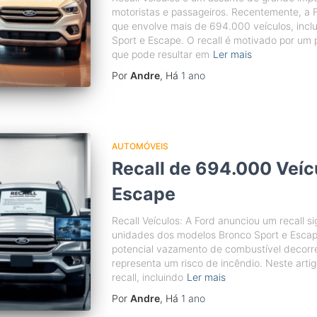
motoristas e passageiros. Recentemente, a Fo
que envolve mais de 694.000 veículos, incl
Sport e Escape. O recall é motivado por um
que pode resultar em
Ler mais
Por
Andre
, Há
1 ano
AUTOMÓVEIS
Recall de 694.000 Veíc
Escape
Recall Veículos: A Ford anunciou um recall s
unidades dos modelos Bronco Sport e Escap
potencial vazamento de combustível decorre
representa um risco de incêndio. Neste arti
recall, incluindo
Ler mais
Por
Andre
, Há
1 ano