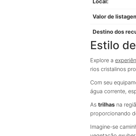
Local:
Valor de listage
Destino dos rec
Estilo d
Explore a
experiên
rios cristalinos 
Com seu equipamen
água corrente, es
As
trilhas
na regi
proporcionando d
Imagine-se caminh
vegetação exubera