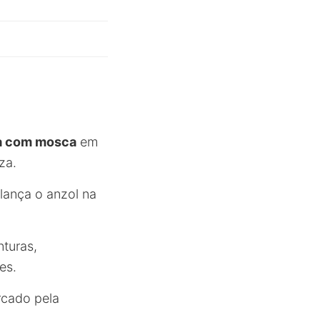
a com mosca
em
za.
lança o anzol na
turas,
es.
rcado pela