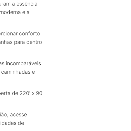
uram a essência
 moderna e a
rcionar conforto
anhas para dentro
 as incomparáveis
, caminhadas e
rta de 220′ x 90′
ião, acesse
nidades de