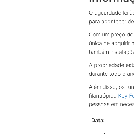
O aguardado leilã
para acontecer d
Com um preço de 
única de adquirir
também instalaçõe
A propriedade está
durante todo o an
Além disso, os fu
filantrópico
Key F
pessoas em neces
Data: