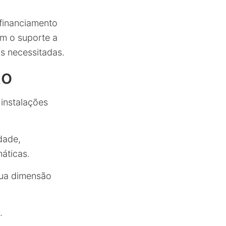
financiamento
om o suporte a
s necessitadas.
to
 instalações
dade,
áticas.
sua dimensão
.