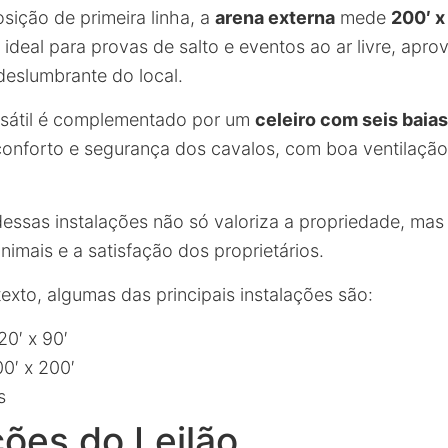
ição de primeira linha, a
arena externa
mede
200′ x
deal para provas de salto e eventos ao ar livre, apro
deslumbrante do local.
rsátil é complementado por um
celeiro com seis baias
conforto e segurança dos cavalos, com boa ventilação
dessas instalações não só valoriza a propriedade, ma
imais e a satisfação dos proprietários.
exto, algumas das principais instalações são:
0′ x 90′
0′ x 200′
s
ões do Leilão