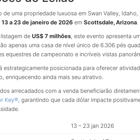
o de uma propriedade luxuosa em Swan Valley, Idaho
e
13 a 23 de janeiro de 2026
em
Scottsdale, Arizona
.
listagem de
US$ 7 milhões
, este evento apresenta u
 não apenas uma casa de nível único de 6.306 pés qua
s equestres de campeonato e incríveis vistas panorâm
 estrategicamente posicionada para oferecer atividade
o, enriquecendo ainda mais seu atrativo.
ndos arrecadados com a venda beneficiarão diretame
or Key®
, garantindo que cada dólar impacte positivam
sidade.
13 – 23 jan 2026