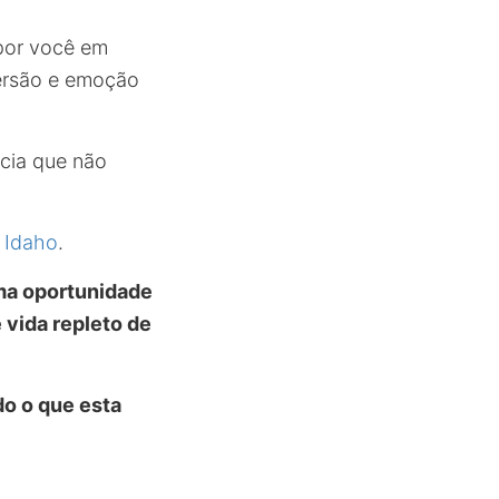
por você em
ersão e emoção
ncia que não
, Idaho
.
ma oportunidade
 vida repleto de
do o que esta