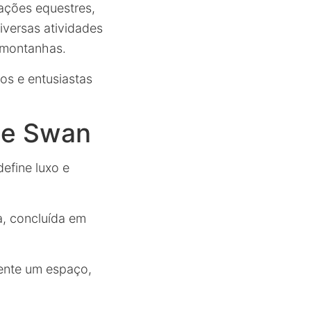
lações equestres,
iversas atividades
s montanhas.
os e entusiastas
le Swan
efine luxo e
a, concluída em
ente um espaço,