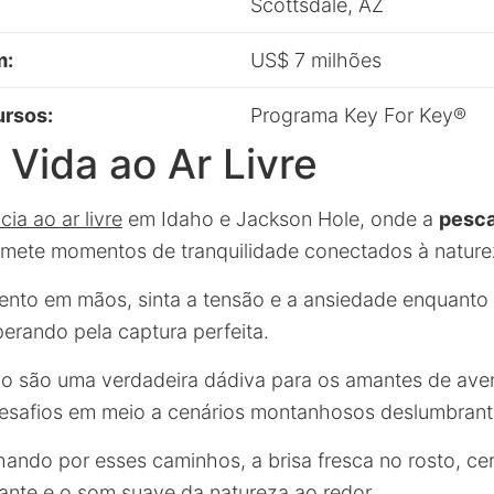
Scottsdale, AZ
m:
US$ 7 milhões
ursos:
Programa Key For Key®
e Vida ao Ar Livre
cia ao ar livre
em Idaho e Jackson Hole, onde a
pesc
promete momentos de tranquilidade conectados à nature
to em mãos, sinta a tensão e a ansiedade enquanto 
perando pela captura perfeita.
ão são uma verdadeira dádiva para os amantes de aven
esafios em meio a cenários montanhosos deslumbrant
ando por esses caminhos, a brisa fresca no rosto, ce
nte e o som suave da natureza ao redor.