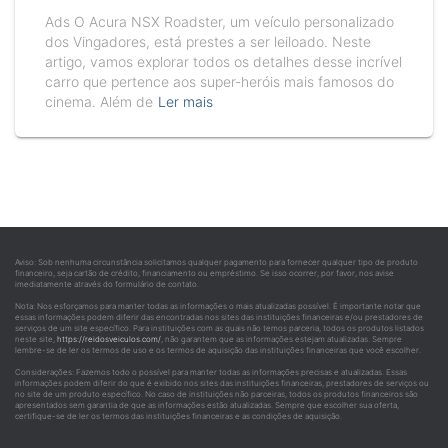
Ads O Acura NSX Roadster, um veículo personalizado
dos Vingadores, está prestes a ser leiloado. Neste
artigo, vamos explorar todos os detalhes desse incrível
carro que pertence aos super-heróis mais famosos do
cinema. Além de
Ler mais
Aviso: Sob nenhuma circunstância solicitamos qualquer pagamento para fornecer qualquer tipo de produto
financeiro, seja cartão de crédito, financiamento ou empréstimo. Se isso ocorrer, por favor, nos avise
imediatamente através do formulário de contato.
Nota: Nos esforçamos para manter todas as informações o mais atualizadas possível. É importante notar que
essas informações podem diferir das encontradas nos sites das instituições financeiras e/ou prestadores de
serviços de um site específico. Para instituições com as quais não temos parceria, todos os produtos listados
neste site,
https://reidosveiculos.com/
, não garantem que as informações estejam atualizadas. Sempre
lembre-se de ler os termos de uso e os termos de aquisição das instituições financeiras que você escolher.
Considerações: Fazemos todo o possível para manter todas as informações precisas e atualizadas. Essas
informações podem diferir do que é exibido nos sites das instituições financeiras, prestadores de serviços ou
no site de um produto específico. No caso de instituições não parceiras, todos os produtos financeiros são
apresentados sem garantia de que as informações estão atualizadas. Sempre que escolher sua oferta,
certifique-se de ler os termos das instituições financeiras e as condições de aquisição.