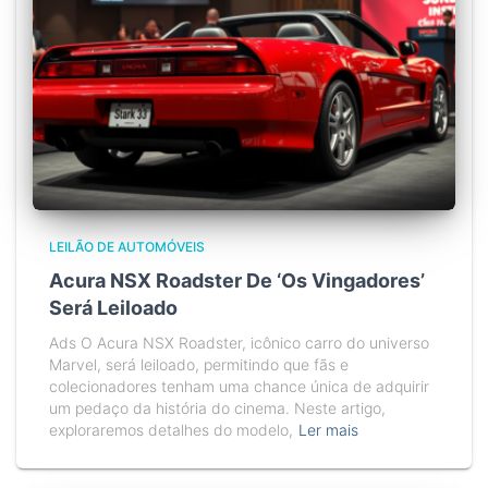
LEILÃO DE AUTOMÓVEIS
Acura NSX Roadster De ‘Os Vingadores’
Será Leiloado
Ads O Acura NSX Roadster, icônico carro do universo
Marvel, será leiloado, permitindo que fãs e
colecionadores tenham uma chance única de adquirir
um pedaço da história do cinema. Neste artigo,
exploraremos detalhes do modelo,
Ler mais