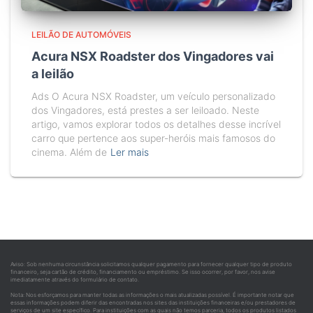
LEILÃO DE AUTOMÓVEIS
Acura NSX Roadster dos Vingadores vai
a leilão
Ads O Acura NSX Roadster, um veículo personalizado
dos Vingadores, está prestes a ser leiloado. Neste
artigo, vamos explorar todos os detalhes desse incrível
carro que pertence aos super-heróis mais famosos do
cinema. Além de
Ler mais
Aviso: Sob nenhuma circunstância solicitamos qualquer pagamento para fornecer qualquer tipo de produto
financeiro, seja cartão de crédito, financiamento ou empréstimo. Se isso ocorrer, por favor, nos avise
imediatamente através do formulário de contato.
Nota: Nos esforçamos para manter todas as informações o mais atualizadas possível. É importante notar que
essas informações podem diferir das encontradas nos sites das instituições financeiras e/ou prestadores de
serviços de um site específico. Para instituições com as quais não temos parceria, todos os produtos listados