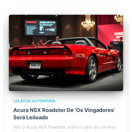
LEILÃO DE AUTOMÓVEIS
Acura NSX Roadster De ‘Os Vingadores’
Será Leiloado
Ads O Acura NSX Roadster, icônico carro do universo