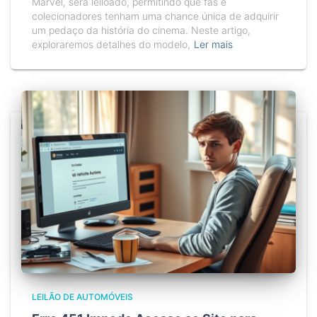
Marvel, será leiloado, permitindo que fãs e
colecionadores tenham uma chance única de adquirir
um pedaço da história do cinema. Neste artigo,
exploraremos detalhes do modelo,
Ler mais
LEILÃO DE AUTOMÓVEIS