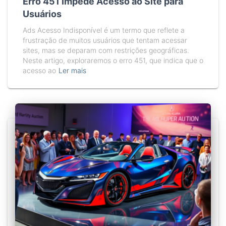
Erro 451 Impede Acesso ao Site para
Usuários
Ads Acesso Indisponível é um termo que reflete a
frustração de muitos usuários que tentam acessar
sites, mas se deparam com restrições geográficas.
Neste artigo, exploraremos o erro 451, que indica que o
acesso ao
Ler mais