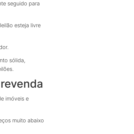
nte seguido para
ilão esteja livre
dor.
to sólida,
ilões.
 revenda
de imóveis e
eços muito abaixo