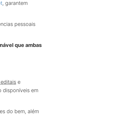
et
, garantem
ncias pessoais
onável que ambas
 editais
e
o disponíveis em
ões do bem, além