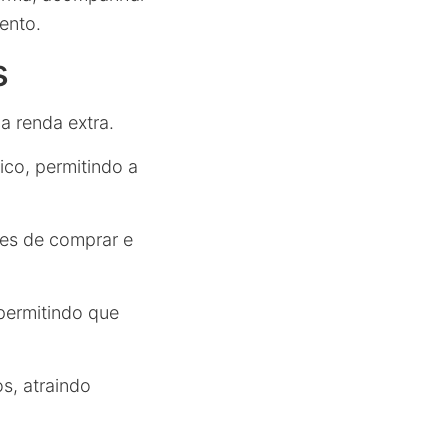
mento.
s
 renda extra.
ico, permitindo a
tes de comprar e
 permitindo que
os, atraindo