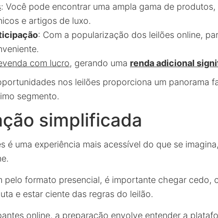
s
: Você pode encontrar uma ampla gama de produtos, 
nicos e artigos de luxo.
ticipação
: Com a popularização dos leilões online, par
nveniente.
evenda com lucro
, gerando uma
renda adicional signi
oportunidades nos leilões proporciona um panorama fa
ximo segmento.
ação simplificada
ões é uma experiência mais acessível do que se imagina
ne.
 pelo formato presencial, é importante chegar cedo,
ta e estar ciente das regras do leilão.
ipantes online, a preparação envolve entender a plat