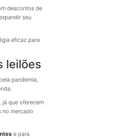
com descontos de
 expandir seu
gia eficaz para
 leilões
pela pandemia,
enda.
, já que oferecem
s no mercado
antes
e para