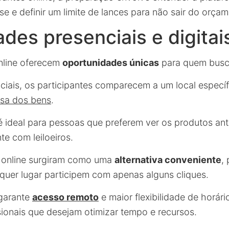
sse e definir um limite de lances para não sair do orça
des presenciais e digitai
online oferecem
oportunidades únicas
para quem busca
ciais, os participantes comparecem a um local específ
osa dos bens
.
 ideal para pessoas que preferem ver os produtos an
te com leiloeiros.
es online surgiram como uma
alternativa conveniente
,
lquer lugar participem com apenas alguns cliques.
garante
acesso remoto
e maior flexibilidade de horári
ssionais que desejam otimizar tempo e recursos.