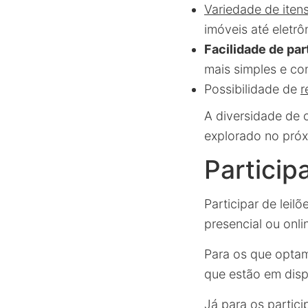
Variedade de iten
imóveis até eletrô
Facilidade de par
mais simples e co
Possibilidade de
r
A diversidade de 
explorado no pró
Particip
Participar de leil
presencial ou onli
Para os que optam
que estão em dispu
Já para os partic