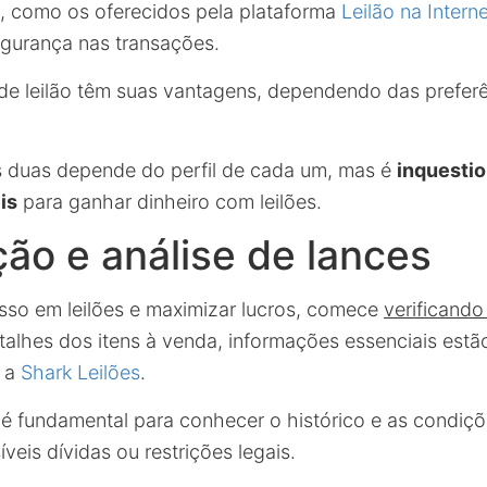
s, como os oferecidos pela plataforma
Leilão na Intern
egurança nas transações.
e leilão têm suas vantagens, dependendo das preferê
s duas depende do perfil de cada um, mas é
inquesti
is
para ganhar dinheiro com leilões.
ão e análise de lances
esso em leilões e maximizar lucros, comece
verificando
alhes dos itens à venda, informações essenciais estã
o a
Shark Leilões
.
 é fundamental para conhecer o histórico e as condiç
íveis dívidas ou restrições legais.