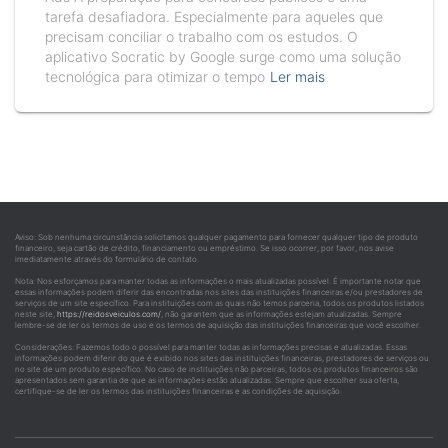
tarefa desafiadora. Especialmente para aqueles que
precisam conciliar o trabalho com os estudos. O
aplicativo Socratic by Google surge como uma solução
tecnológica para otimizar o tempo
Ler mais
Aviso: Sob nenhuma circunstância solicitamos qualquer pagamento para fornecer qualquer tipo de produto
financeiro, seja cartão de crédito, financiamento ou empréstimo. Se isso ocorrer, por favor, nos avise
imediatamente através do formulário de contato.
Nota: Nos esforçamos para manter todas as informações o mais atualizadas possível. É importante notar que
essas informações podem diferir das encontradas nos sites das instituições financeiras e/ou prestadores de
serviços de um site específico. Para instituições com as quais não temos parceria, todos os produtos listados
neste site,
https://reidosveiculos.com/
, não garantem que as informações estejam atualizadas. Sempre
lembre-se de ler os termos de uso e os termos de aquisição das instituições financeiras que você escolher.
Considerações: Fazemos todo o possível para manter todas as informações precisas e atualizadas. Essas
informações podem diferir do que é exibido nos sites das instituições financeiras, prestadores de serviços ou
no site de um produto específico. No caso de instituições não parceiras, todos os produtos financeiros são
apresentados sem garantia de que as informações estão atualizadas. Sempre que escolher sua oferta,
certifique-se de ler os termos das instituições financeiras e as condições de aquisição.