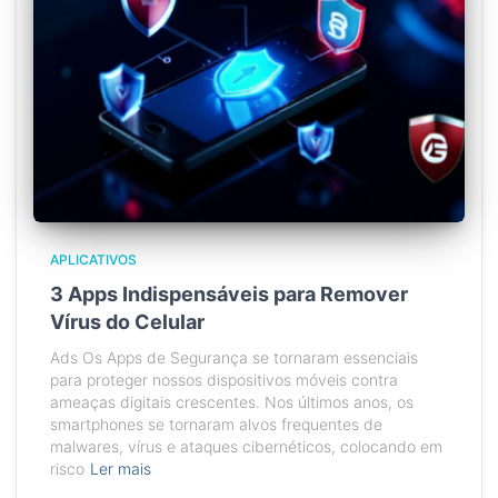
APLICATIVOS
3 Apps Indispensáveis para Remover
Vírus do Celular
Ads Os Apps de Segurança se tornaram essenciais
para proteger nossos dispositivos móveis contra
ameaças digitais crescentes. Nos últimos anos, os
smartphones se tornaram alvos frequentes de
malwares, vírus e ataques cibernéticos, colocando em
risco
Ler mais