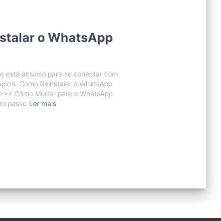
nstalar o WhatsApp
 está ansioso para se conectar com
rápida. Como Reinstalar o WhatsApp
 >>> Como Mudar para o WhatsApp
ro passo
Ler mais