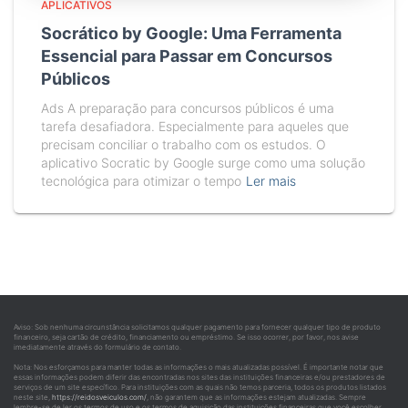
APLICATIVOS
Socrático by Google: Uma Ferramenta
Essencial para Passar em Concursos
Públicos
Ads A preparação para concursos públicos é uma
tarefa desafiadora. Especialmente para aqueles que
precisam conciliar o trabalho com os estudos. O
aplicativo Socratic by Google surge como uma solução
tecnológica para otimizar o tempo
Ler mais
Aviso: Sob nenhuma circunstância solicitamos qualquer pagamento para fornecer qualquer tipo de produto
financeiro, seja cartão de crédito, financiamento ou empréstimo. Se isso ocorrer, por favor, nos avise
imediatamente através do formulário de contato.
Nota: Nos esforçamos para manter todas as informações o mais atualizadas possível. É importante notar que
essas informações podem diferir das encontradas nos sites das instituições financeiras e/ou prestadores de
serviços de um site específico. Para instituições com as quais não temos parceria, todos os produtos listados
neste site,
https://reidosveiculos.com/
, não garantem que as informações estejam atualizadas. Sempre
lembre-se de ler os termos de uso e os termos de aquisição das instituições financeiras que você escolher.