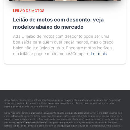
LEILÃO DE MOTOS
Leilão de motos com desconto: veja
modelos abaixo do mercado
Ads O leilão de motos com desconto pode ser uma
boa saída para quem quer pagar menos, mas o preço
baixo não é o único critério. Encontre motos incríveis
em leilão e pague muito menos!Compare
Ler mais
Aviso: Sob nenhuma circunstância solicitamos qualquer pagamento para fornecer qualquer tipo de produto
financeiro, seja cartão de crédito, financiamento ou empréstimo. Se isso ocorrer, por favor, nos avise
imediatamente através do formulário de contato.
Nota: Nos esforçamos para manter todas as informações o mais atualizadas possível. É importante notar que
essas informações podem diferir das encontradas nos sites das instituições financeiras e/ou prestadores de
serviços de um site específico. Para instituições com as quais não temos parceria, todos os produtos listados
neste site,
https://reidosveiculos.com/
, não garantem que as informações estejam atualizadas. Sempre
lembre-se de ler os termos de uso e os termos de aquisição das instituições financeiras que você escolher.