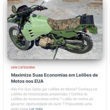
SEM CATEGORIA
Maximize Suas Economias em Leilões de
Motos nos EUA
Ads Por Que Optar por Leilões de Motos? Conheça os
Leilões de motocicletas presenciais ? Confira os
Leilões de motocicletas online ? Leilão de motos do
governo: oportunidade de ouro! ? Procurando uma
moto nova
Ler mais