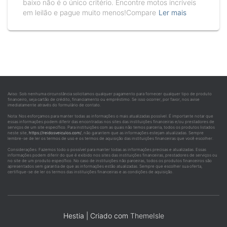
baixo não é o único critério. Encontre motos incríveis
em leilão e pague muito menos!Compare
Ler mais
Aviso: Sob nenhuma circunstância solicitamos qualquer pagamento para fornecer qualquer tipo de produto
financeiro, seja cartão de crédito, financiamento ou empréstimo. Se isso ocorrer, por favor, nos avise
imediatamente através do formulário de contato.
Nota: Nos esforçamos para manter todas as informações o mais atualizadas possível. É importante notar que
essas informações podem diferir das encontradas nos sites das instituições financeiras e/ou prestadores de
serviços de um site específico. Para instituições com as quais não temos parceria, todos os produtos listados
neste site,
https://reidosveiculos.com/
, não garantem que as informações estejam atualizadas. Sempre
lembre-se de ler os termos de uso e os termos de aquisição das instituições financeiras que você escolher.
Considerações: Fazemos todo o possível para manter todas as informações precisas e atualizadas. Essas
informações podem diferir do que é exibido nos sites das instituições financeiras, prestadores de serviços ou
no site de um produto específico. No caso de instituições não parceiras, todos os produtos financeiros são
apresentados sem garantia de que as informações estão atualizadas. Sempre que escolher sua oferta,
certifique-se de ler os termos das instituições financeiras e as condições de aquisição.
Hestia | Criado com
ThemeIsle