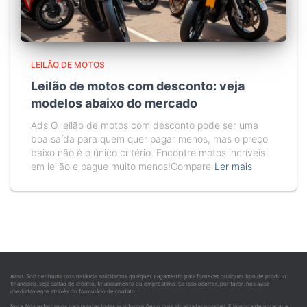
LEILÃO DE MOTOS
Leilão de motos com desconto: veja
modelos abaixo do mercado
Ads O leilão de motos com desconto pode ser uma
boa saída para quem quer pagar menos, mas o preço
baixo não é o único critério. Encontre motos incríveis
em leilão e pague muito menos!Compare
Ler mais
Aviso: Sob nenhuma circunstância solicitamos qualquer pagamento para fornecer qualquer tipo de produto
financeiro, seja cartão de crédito, financiamento ou empréstimo. Se isso ocorrer, por favor, nos avise
imediatamente através do formulário de contato.
Nota: Nos esforçamos para manter todas as informações o mais atualizadas possível. É importante notar que