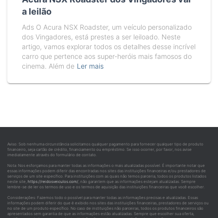
a leilão
Ads O Acura NSX Roadster, um veículo personalizado
dos Vingadores, está prestes a ser leiloado. Neste
artigo, vamos explorar todos os detalhes desse incrível
carro que pertence aos super-heróis mais famosos do
cinema. Além de
Ler mais
Aviso: Sob nenhuma circunstância solicitamos qualquer pagamento para fornecer qualquer tipo de produto
financeiro, seja cartão de crédito, financiamento ou empréstimo. Se isso ocorrer, por favor, nos avise
imediatamente através do formulário de contato.
Nota: Nos esforçamos para manter todas as informações o mais atualizadas possível. É importante notar que
essas informações podem diferir das encontradas nos sites das instituições financeiras e/ou prestadores de
serviços de um site específico. Para instituições com as quais não temos parceria, todos os produtos listados
neste site,
https://reidosveiculos.com/
, não garantem que as informações estejam atualizadas. Sempre
lembre-se de ler os termos de uso e os termos de aquisição das instituições financeiras que você escolher.
Considerações: Fazemos todo o possível para manter todas as informações precisas e atualizadas. Essas
informações podem diferir do que é exibido nos sites das instituições financeiras, prestadores de serviços ou
no site de um produto específico. No caso de instituições não parceiras, todos os produtos financeiros são
apresentados sem garantia de que as informações estão atualizadas. Sempre que escolher sua oferta,