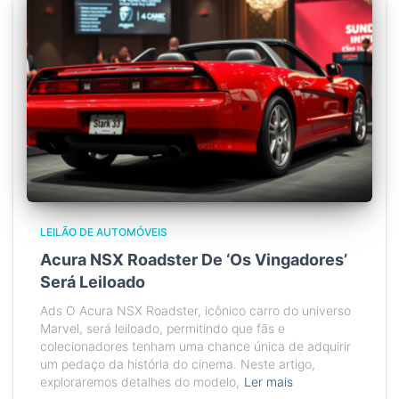
LEILÃO DE AUTOMÓVEIS
Acura NSX Roadster De ‘Os Vingadores’
Será Leiloado
Ads O Acura NSX Roadster, icônico carro do universo
Marvel, será leiloado, permitindo que fãs e
colecionadores tenham uma chance única de adquirir
um pedaço da história do cinema. Neste artigo,
exploraremos detalhes do modelo,
Ler mais