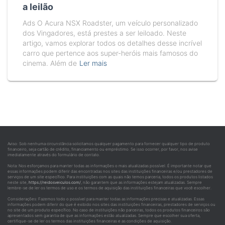
a leilão
Ads O Acura NSX Roadster, um veículo personalizado
dos Vingadores, está prestes a ser leiloado. Neste
artigo, vamos explorar todos os detalhes desse incrível
carro que pertence aos super-heróis mais famosos do
cinema. Além de
Ler mais
Aviso: Sob nenhuma circunstância solicitamos qualquer pagamento para fornecer qualquer tipo de produto
financeiro, seja cartão de crédito, financiamento ou empréstimo. Se isso ocorrer, por favor, nos avise
imediatamente através do formulário de contato.
Nota: Nos esforçamos para manter todas as informações o mais atualizadas possível. É importante notar que
essas informações podem diferir das encontradas nos sites das instituições financeiras e/ou prestadores de
serviços de um site específico. Para instituições com as quais não temos parceria, todos os produtos listados
neste site,
https://reidosveiculos.com/
, não garantem que as informações estejam atualizadas. Sempre
lembre-se de ler os termos de uso e os termos de aquisição das instituições financeiras que você escolher.
Considerações: Fazemos todo o possível para manter todas as informações precisas e atualizadas. Essas
informações podem diferir do que é exibido nos sites das instituições financeiras, prestadores de serviços ou
no site de um produto específico. No caso de instituições não parceiras, todos os produtos financeiros são
apresentados sem garantia de que as informações estão atualizadas. Sempre que escolher sua oferta,
certifique-se de ler os termos das instituições financeiras e as condições de aquisição.