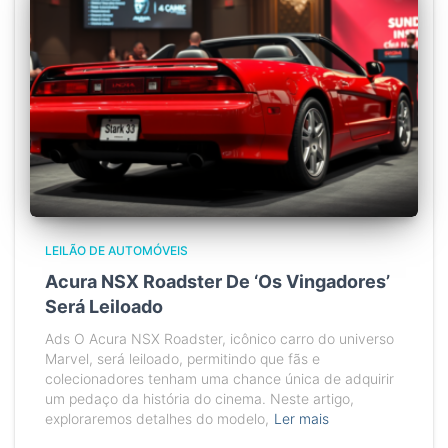
LEILÃO DE AUTOMÓVEIS
Acura NSX Roadster De ‘Os Vingadores’
Será Leiloado
Ads O Acura NSX Roadster, icônico carro do universo
Marvel, será leiloado, permitindo que fãs e
colecionadores tenham uma chance única de adquirir
um pedaço da história do cinema. Neste artigo,
exploraremos detalhes do modelo,
Ler mais