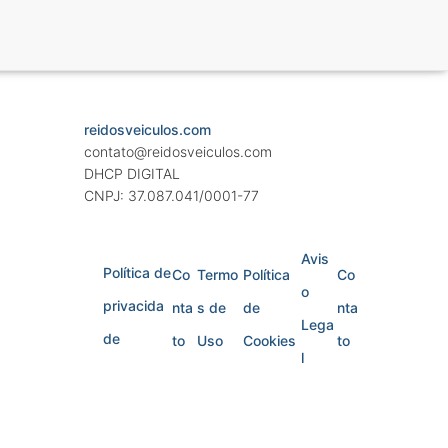
reidosveiculos.com
contato@reidosveiculos.com
DHCP DIGITAL
CNPJ: 37.087.041/0001-77
Avis
Política de
Co
Termo
Política
Co
o
privacida
nta
s de
de
nta
Lega
de
to
Uso
Cookies
to
l