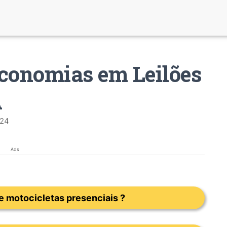
conomias em Leilões
A
024
Ads
e motocicletas presenciais ?