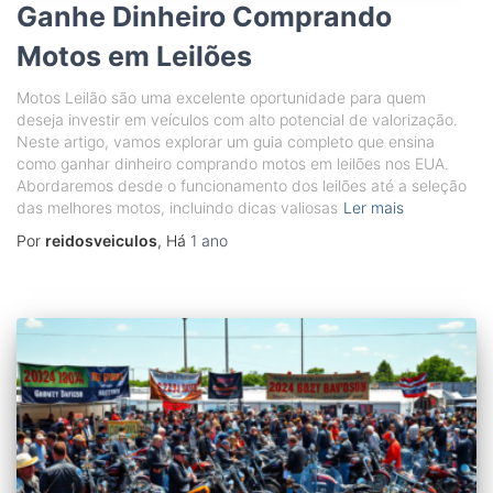
Ganhe Dinheiro Comprando
Motos em Leilões
Motos Leilão são uma excelente oportunidade para quem
deseja investir em veículos com alto potencial de valorização.
Neste artigo, vamos explorar um guia completo que ensina
como ganhar dinheiro comprando motos em leilões nos EUA.
Abordaremos desde o funcionamento dos leilões até a seleção
das melhores motos, incluindo dicas valiosas
Ler mais
Por
reidosveiculos
, Há
1 ano