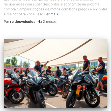
recuperadas com super descontos e economize na próxima
compra.Compare opções de motos com bons preços e encontre
a melhor para você. Isso
Ler mais
Por
reidosveiculos
, Há
2 meses