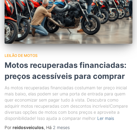
LEILÃO DE MOTOS
Motos recuperadas financiadas:
preços acessíveis para comprar
As motos recuperadas financiadas costumam ter preço inicial
mais baixo, elas podem ser uma porta de entrada para quem
quer economizar sem pagar tudo à vista. Descubra como
adquirir motos recuperadas com descontos incríveis!Compare
diversas opções de motos com bons preços e aproveite a
disponibilidade! Isso ajuda a comparar melhor
Ler mais
Por
reidosveiculos
, Há
2 meses