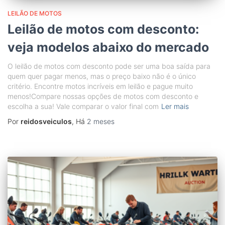
LEILÃO DE MOTOS
Leilão de motos com desconto:
veja modelos abaixo do mercado
O leilão de motos com desconto pode ser uma boa saída para
quem quer pagar menos, mas o preço baixo não é o único
critério. Encontre motos incríveis em leilão e pague muito
menos!Compare nossas opções de motos com desconto e
escolha a sua! Vale comparar o valor final com
Ler mais
Por
reidosveiculos
, Há
2 meses