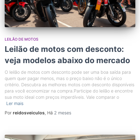
LEILÃO DE MOTOS
Leilão de motos com desconto:
veja modelos abaixo do mercado
O leilão de motos com desconto pode ser uma boa saída para
quem quer pagar menos, mas o preço baixo não é o único
critério. Descubra as melhores motos com desconto disponíveis
para você economizar na compra.Participe do leilão e encontre
sua moto ideal com preços imperdíveis. Vale comparar o
Ler mais
Por
reidosveiculos
, Há
2 meses