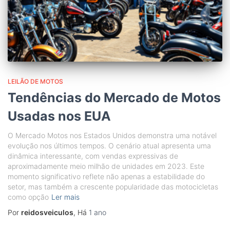
LEILÃO DE MOTOS
Tendências do Mercado de Motos
Usadas nos EUA
O Mercado Motos nos Estados Unidos demonstra uma notável
evolução nos últimos tempos. O cenário atual apresenta uma
dinâmica interessante, com vendas expressivas de
aproximadamente meio milhão de unidades em 2023. Este
momento significativo reflete não apenas a estabilidade do
setor, mas também a crescente popularidade das motocicletas
como opção
Ler mais
Por
reidosveiculos
, Há
1 ano