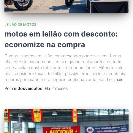
LEILÃO DE MOTOS
motos em leilão com desconto:
economize na compra
Comprar motos em leilão com desconto pode ser uma forma
eficiente de pagar menos, mas o ganho real aparece quando
você avalia o custo total antes de dar um lance. Além do valor
final, considere taxas do leilão, possível transporte e eventuais
reparos para saber se o negócio continua vantajoso.
Ler mais
Por
reidosveiculos
, Há
2 meses