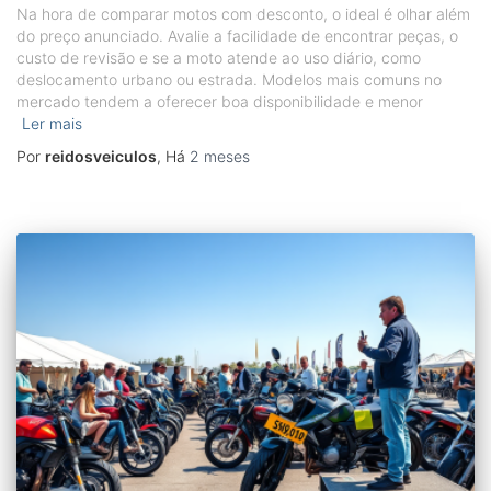
Na hora de comparar motos com desconto, o ideal é olhar além
do preço anunciado. Avalie a facilidade de encontrar peças, o
custo de revisão e se a moto atende ao uso diário, como
deslocamento urbano ou estrada. Modelos mais comuns no
mercado tendem a oferecer boa disponibilidade e menor
Ler mais
Por
reidosveiculos
, Há
2 meses