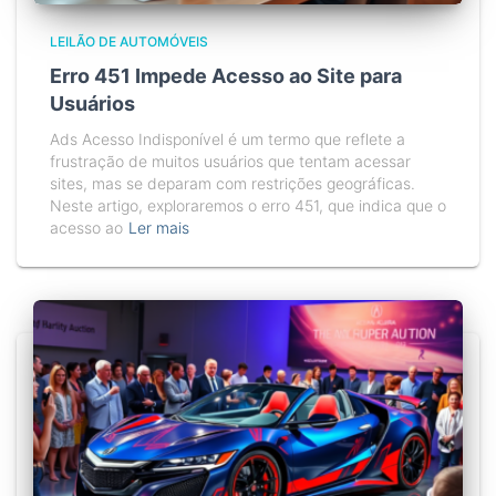
LEILÃO DE AUTOMÓVEIS
Erro 451 Impede Acesso ao Site para
Usuários
Ads Acesso Indisponível é um termo que reflete a
frustração de muitos usuários que tentam acessar
sites, mas se deparam com restrições geográficas.
Neste artigo, exploraremos o erro 451, que indica que o
acesso ao
Ler mais