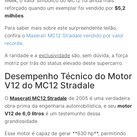
Week, o valor simbólico do MC12 foi ainda mais
reforçado quando um exemplar foi vendido por
$5,2
milhões
.
Para saber mais sobre este surpreendente leilão,
confira o
Maserati MC12 Stradale vendido por valor
recorde
.
A raridade e a
exclusividade
são, sem dúvida, a força
motriz por trás do status elevado deste supercarro.
Desempenho Técnico do Motor
V12 do MC12 Stradale
O
Maserati MC12 Stradale
de 2005 é uma verdadeira
obra-prima da engenharia automobilística, e seu
motor
V12 de 6,0 litros
é um testemunho dessa
grandiosidade.
Esse motor é capaz de gerar **630 hp**, permitindo