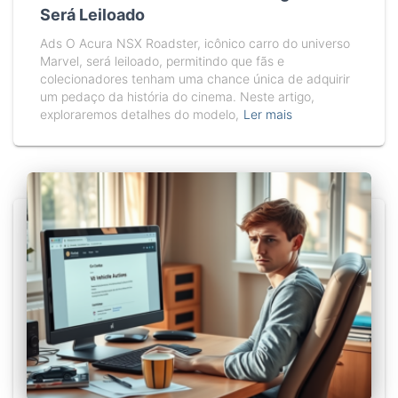
Será Leiloado
Ads O Acura NSX Roadster, icônico carro do universo
Marvel, será leiloado, permitindo que fãs e
colecionadores tenham uma chance única de adquirir
um pedaço da história do cinema. Neste artigo,
exploraremos detalhes do modelo,
Ler mais