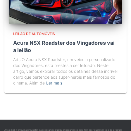
LEILÃO DE AUTOMÓVEIS
Acura NSX Roadster dos Vingadores vai
a leilão
Ads O Acura NSX Roadster, um veículo personalizado
dos Vingadores, está prestes a ser leiloado. Neste
artigo, vamos explorar todos os detalhes desse incrível
carro que pertence aos super-heróis mais famosos do
cinema. Além de
Ler mais
Aviso: Sob nenhuma circunstância solicitamos qualquer pagamento para fornecer qualquer tipo de produto