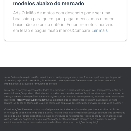
modelos abaixo do mercado
Ads O leilão de motos com desconto pode ser uma
boa saída para quem quer pagar menos, mas o preço
baixo não é o único critério. Encontre motos incríveis
em leilão e pague muito menos!Compare
Ler mais
Aviso: Sob nenhuma circunstância solicitamos qualquer pagamento para fornecer qualquer tipo de produto
financeiro, seja cartão de crédito, financiamento ou empréstimo. Se isso ocorrer, por favor, nos avise
imediatamente através do formulário de contato.
Nota: Nos esforçamos para manter todas as informações o mais atualizadas possível. É importante notar que
essas informações podem diferir das encontradas nos sites das instituições financeiras e/ou prestadores de
serviços de um site específico. Para instituições com as quais não temos parceria, todos os produtos listados
neste site,
https://reidosveiculos.com/
, não garantem que as informações estejam atualizadas. Sempre
lembre-se de ler os termos de uso e os termos de aquisição das instituições financeiras que você escolher.
Considerações: Fazemos todo o possível para manter todas as informações precisas e atualizadas. Essas
informações podem diferir do que é exibido nos sites das instituições financeiras, prestadores de serviços ou
no site de um produto específico. No caso de instituições não parceiras, todos os produtos financeiros são
apresentados sem garantia de que as informações estão atualizadas. Sempre que escolher sua oferta,
certifique-se de ler os termos das instituições financeiras e as condições de aquisição.