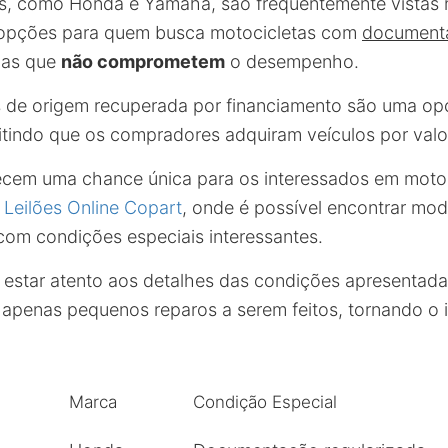
, como Honda e Yamaha, são frequentemente vistas 
opções para quem busca motocicletas com
documenta
ias que
não comprometem
o desempenho.
s de origem recuperada por financiamento são uma o
itindo que os compradores adquiram veículos por valo
recem uma chance única para os interessados em motos
o
Leilões Online Copart
, onde é possível encontrar mo
om condições especiais interessantes.
l estar atento aos detalhes das condições apresentada
apenas pequenos reparos a serem feitos, tornando o 
Marca
Condição Especial