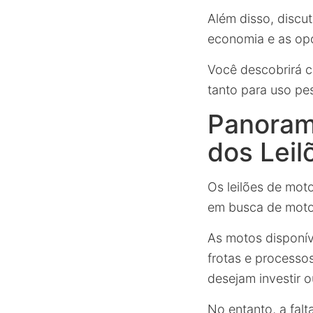
Além disso, discu
economia e as opo
Você descobrirá c
tanto para uso pe
Panorama
dos Leil
Os leilões de mot
em busca de motoc
As motos disponíve
frotas e processos
desejam investir o
No entanto, a fal