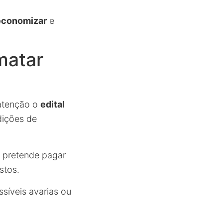
economizar
e
matar
 atenção o
edital
dições de
e pretende pagar
stos.
ssíveis avarias ou