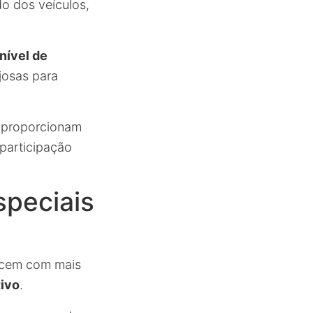
do dos veículos,
 nível de
josas para
s proporcionam
participação
peciais
recem com mais
tivo
.