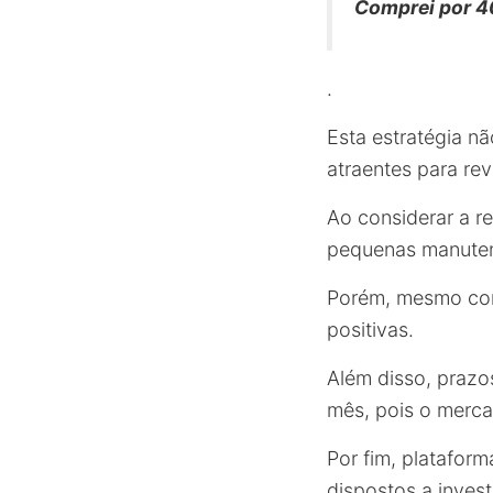
Comprei por 40
.
Esta estratégia n
atraentes para re
Ao considerar a r
pequenas manute
Porém, mesmo com
positivas.
Além disso, prazo
mês, pois o merca
Por fim, platafo
dispostos a invest