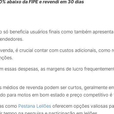
% abaixo da FIPE e revendi em 30 dias
ão só beneficia usuários finais como também apresent
vendedores.
evenda, é crucial contar com custos adicionais, como r
nções.
 essas despesas, as margens de lucro frequenteme
s médios de revenda podem ser curtos, geralmente e
do para motos em bom estado e preço competitivo é f
rmas como
Pestana Leilões
oferecem opções valiosas pa
ir tempo na pesquisa e participação em leilões.