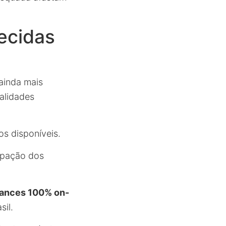
ecidas
 ainda mais
alidades
os disponíveis.
cipação dos
 lances 100% on-
sil.