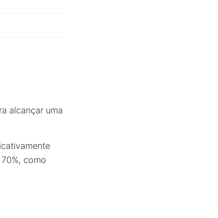
ara alcançar uma
ficativamente
é 70%, como