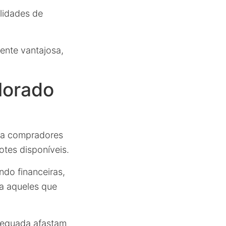
ilidades de
ente vantajosa,
lorado
ara compradores
otes disponíveis.
ndo financeiras,
ra aqueles que
dequada afastam