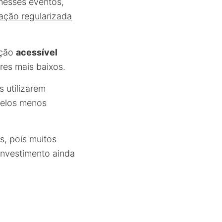
nesses eventos,
ção regularizada
pção
acessível
res mais baixos.
 utilizarem
delos menos
s, pois muitos
investimento ainda