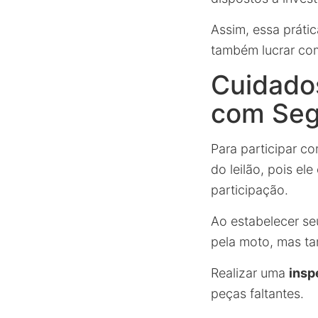
Assim, essa prát
também lucrar co
Cuidados
com Seg
Para participar c
do leilão, pois e
participação.
Ao estabelecer s
pela moto, mas ta
Realizar uma
insp
peças faltantes.