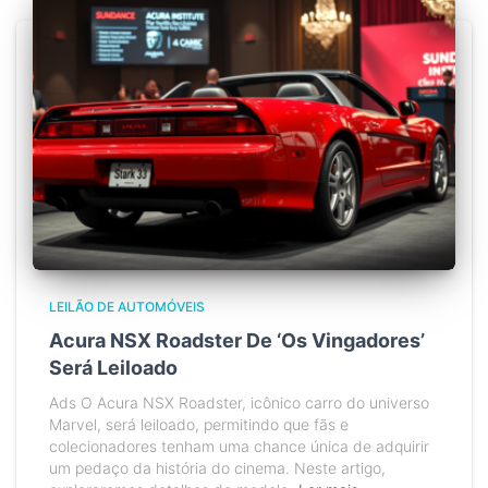
LEILÃO DE AUTOMÓVEIS
Acura NSX Roadster De ‘Os Vingadores’
Será Leiloado
Ads O Acura NSX Roadster, icônico carro do universo
Marvel, será leiloado, permitindo que fãs e
colecionadores tenham uma chance única de adquirir
um pedaço da história do cinema. Neste artigo,