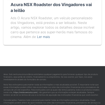
Acura NSX Roadster dos Vingadores vai
a leilão
Ads O Acura NSX Roadster, um veículo personalizado
dos Vingadores, está prestes a ser leiloado. Neste
artigo, vamos explorar todos os detalhes desse incrível
carro que pertence aos super-heróis mais famosos do
cinema. Além de
Ler mais
Aviso: Sob nenhuma circunstância solicitamos qualquer pagamento para fornecer qualquer tipo de produto
financeiro, seja cartão de crédito, financiamento ou empréstimo. Se isso ocorrer, por favor, nos avise
imediatamente através do formulário de contato.
Nota: Nos esforçamos para manter todas as informações o mais atualizadas possível. É importante notar que
essas informações podem diferir das encontradas nos sites das instituições financeiras e/ou prestadores de
serviços de um site específico. Para instituições com as quais não temos parceria, todos os produtos listados
neste site,
https://reidosveiculos.com/
, não garantem que as informações estejam atualizadas. Sempre
lembre-se de ler os termos de uso e os termos de aquisição das instituições financeiras que você escolher.
Considerações: Fazemos todo o possível para manter todas as informações precisas e atualizadas. Essas
informações podem diferir do que é exibido nos sites das instituições financeiras, prestadores de serviços ou